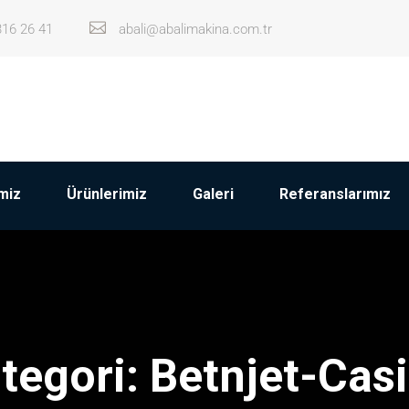
316 26 41
abali@abalimakina.com.tr
miz
Ürünlerimiz
Galeri
Referanslarımız
tegori:
Betnjet-Cas