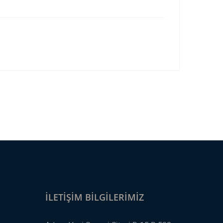
İLETIŞIM BILGILERIMIZ