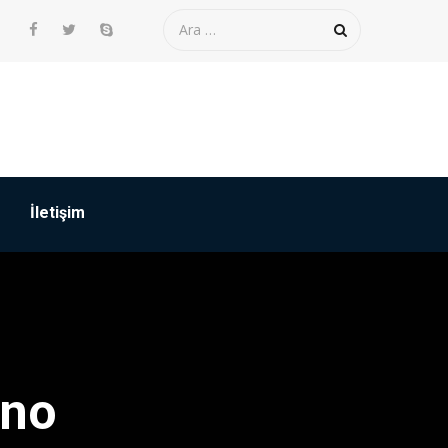
İletişim
ino