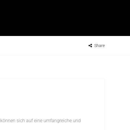
Share
er können sich auf eine umfangreiche und