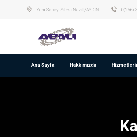
Yeni Sanayi Sitesi Nazilli/AYDIN
0(256) 
Ana Sayfa
Hakkımızda
Hizmetleri
Ka