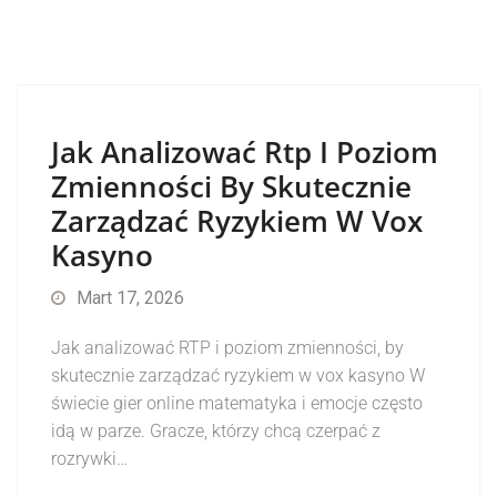
Jak Analizować Rtp I Poziom
Zmienności By Skutecznie
Zarządzać Ryzykiem W Vox
Kasyno
Mart 17, 2026
Jak analizować RTP i poziom zmienności, by
skutecznie zarządzać ryzykiem w vox kasyno W
świecie gier online matematyka i emocje często
idą w parze. Gracze, którzy chcą czerpać z
rozrywki…