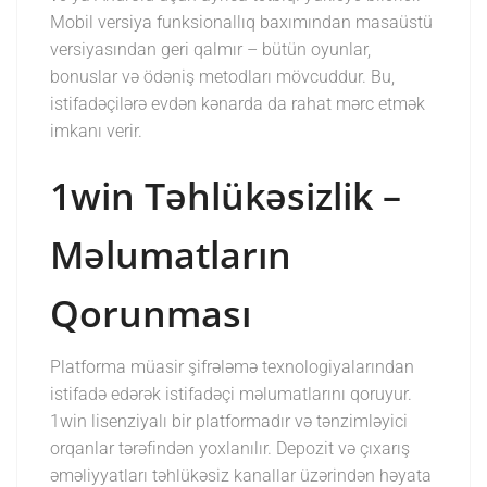
Mobil versiya funksionallıq baxımından masaüstü
versiyasından geri qalmır – bütün oyunlar,
bonuslar və ödəniş metodları mövcuddur. Bu,
istifadəçilərə evdən kənarda da rahat mərc etmək
imkanı verir.
1win Təhlükəsizlik –
Məlumatların
Qorunması
Platforma müasir şifrələmə texnologiyalarından
istifadə edərək istifadəçi məlumatlarını qoruyur.
1win lisenziyalı bir platformadır və tənzimləyici
orqanlar tərəfindən yoxlanılır. Depozit və çıxarış
əməliyyatları təhlükəsiz kanallar üzərindən həyata