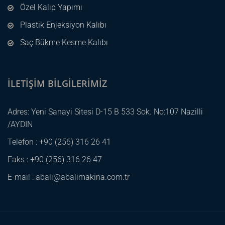
Özel Kalıp Yapımı
Plastik Enjeksiyon Kalıbı
Saç Bükme Kesme Kalıbı
İLETIŞIM BILGILERIMIZ
Adres: Yeni Sanayi Sitesi D-15 B 533 Sok. No:107 Nazilli
/AYDIN
Telefon : +90 (256) 316 26 41
Faks : +90 (256) 316 26 47
E-mail : abali@abalimakina.com.tr