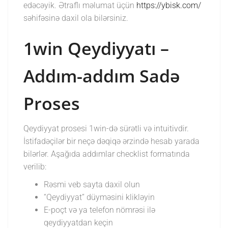
edəcəyik. Ətraflı məlumat üçün
https://ybisk.com/
səhifəsinə daxil ola bilərsiniz.
1win Qeydiyyatı –
Addım-addım Sadə
Proses
Qeydiyyat prosesi 1win-də sürətli və intuitivdir.
İstifadəçilər bir neçə dəqiqə ərzində hesab yarada
bilərlər. Aşağıda addımlar checklist formatında
verilib:
Rəsmi veb sayta daxil olun
“Qeydiyyat” düyməsini klikləyin
E-poçt və ya telefon nömrəsi ilə
qeydiyyatdan keçin