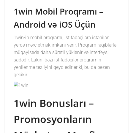
1win Mobil Proqramı –
Android və iOS Üçün
1win-in mobil proqramı, istifadəçilərə istənilən
yerdə mərc etmək imkanı verir. Proqram rəqiblərlə
müqayisədə daha sürətli yüklənir və interfeysi
sadədir. Lakin, bəzi istifadəçilər proqramın
yenilənmə tezliyini qeyd edirlər ki, bu da bəzən
gecikir.
1win Bonusları –
Promosyonların