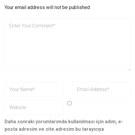
Your email address will not be published.
Daha sonraki yorumlarımda kullanılması için adım, e-
posta adresim ve site adresim bu tarayıcıya