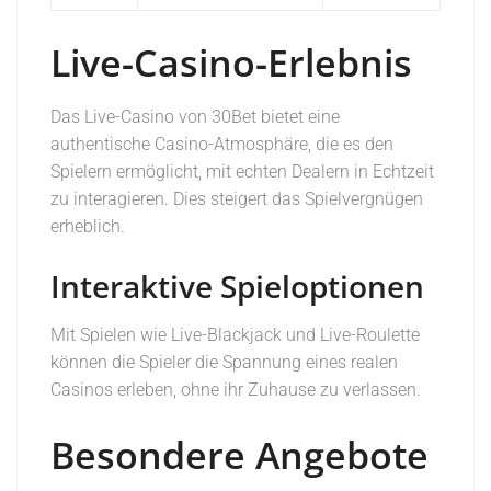
Live-Casino-Erlebnis
Das Live-Casino von 30Bet bietet eine
authentische Casino-Atmosphäre, die es den
Spielern ermöglicht, mit echten Dealern in Echtzeit
zu interagieren. Dies steigert das Spielvergnügen
erheblich.
Interaktive Spieloptionen
Mit Spielen wie Live-Blackjack und Live-Roulette
können die Spieler die Spannung eines realen
Casinos erleben, ohne ihr Zuhause zu verlassen.
Besondere Angebote