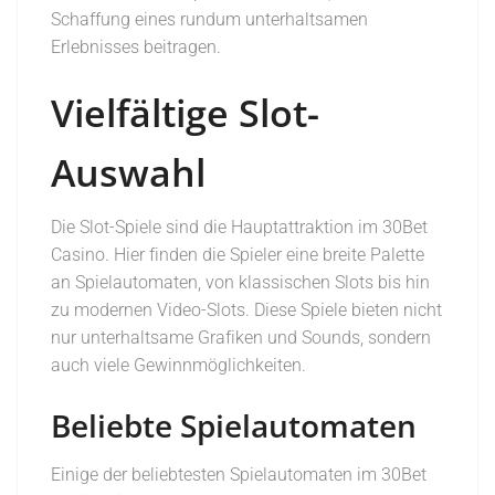
Schaffung eines rundum unterhaltsamen
Erlebnisses beitragen.
Vielfältige Slot-
Auswahl
Die Slot-Spiele sind die Hauptattraktion im 30Bet
Casino. Hier finden die Spieler eine breite Palette
an Spielautomaten, von klassischen Slots bis hin
zu modernen Video-Slots. Diese Spiele bieten nicht
nur unterhaltsame Grafiken und Sounds, sondern
auch viele Gewinnmöglichkeiten.
Beliebte Spielautomaten
Einige der beliebtesten Spielautomaten im 30Bet