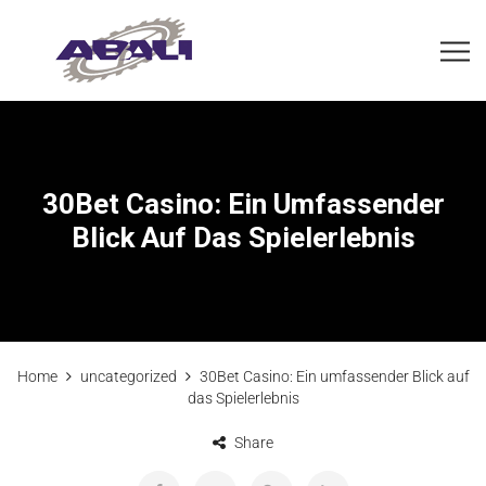
30Bet Casino: Ein Umfassender
Blick Auf Das Spielerlebnis
Home
uncategorized
30Bet Casino: Ein umfassender Blick auf
das Spielerlebnis
Share