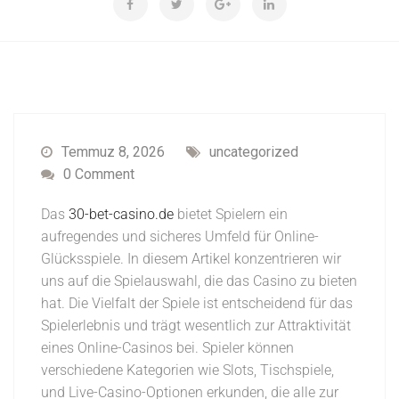
Temmuz 8, 2026
uncategorized
0 Comment
Das
30-bet-casino.de
bietet Spielern ein
aufregendes und sicheres Umfeld für Online-
Glücksspiele. In diesem Artikel konzentrieren wir
uns auf die Spielauswahl, die das Casino zu bieten
hat. Die Vielfalt der Spiele ist entscheidend für das
Spielerlebnis und trägt wesentlich zur Attraktivität
eines Online-Casinos bei. Spieler können
verschiedene Kategorien wie Slots, Tischspiele,
und Live-Casino-Optionen erkunden, die alle zur