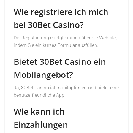
Wie registriere ich mich
bei 30Bet Casino?
Die Registrierung erfolgt einfach über die Website,
indem Sie ein kurzes Formular ausfüllen.
Bietet 30Bet Casino ein
Mobilangebot?
Ja, 30Bet Casino ist mobiloptimiert und bietet eine
benutzerfreundliche App.
Wie kann ich
Einzahlungen