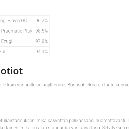
ng, Play’n GO
96.2%
 Pragmatic Play
98.5%
 Ezugi
97.8%
Ent
94.9%
otiot
ville kuin vanhoille pelaajillemme. Bonusohjelma on luotu kunn
rvetuliaistarjouksen, mikä kasvattaa pelikassaasi huomattavasti
kertainen, mikä on alan standardia vastaava taso. Selvityksen