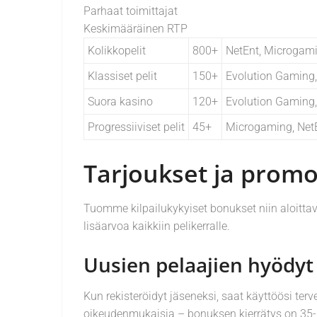
Parhaat toimittajat
Keskimääräinen RTP
Kolikkopelit
800+
NetEnt, Microgami
Klassiset pelit
150+
Evolution Gaming,
Suora kasino
120+
Evolution Gaming,
Progressiiviset pelit
45+
Microgaming, Net
Tarjoukset ja promo
Tuomme kilpailukykyiset bonukset niin aloitta
lisäarvoa kaikkiin pelikerralle.
Uusien pelaajien hyödyt
Kun rekisteröidyt jäseneksi, saat käyttöösi te
oikeudenmukaisia – bonuksen kierrätys on 35-