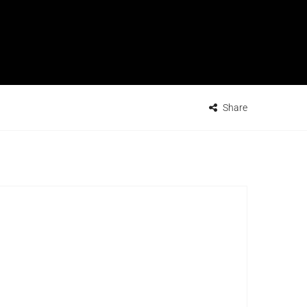
Share