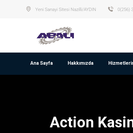
Yeni Sanayi Sitesi Nazilli/AYDIN
0(256) 
Ana Sayfa
Hakkımızda
Hizmetleri
Action Kasi