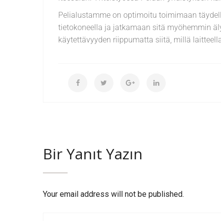
Pelialustamme on optimoitu toimimaan täydellise
tietokoneella ja jatkamaan sitä myöhemmin ä
käytettävyyden riippumatta siitä, millä laitteell
Bir Yanıt Yazın
Your email address will not be published.