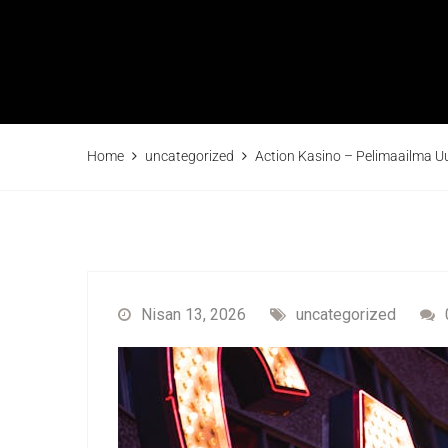
Home
uncategorized
Action Kasino – Pelimaailma Uu
Nisan 13, 2026
uncategorized