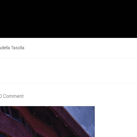
della Tasolla
0 Comment