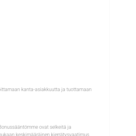
ioittamaan kanta-asiakkuutta ja tuottamaan
. Bonussääntömme ovat selkeitä ja
 mukaan keskimääräinen kierrätysvaatimus