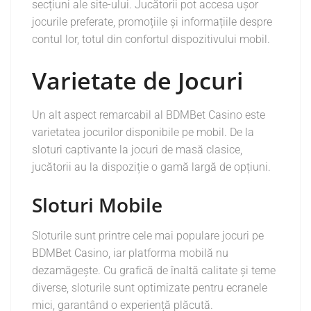
secțiuni ale site-ului. Jucătorii pot accesa ușor
jocurile preferate, promoțiile și informațiile despre
contul lor, totul din confortul dispozitivului mobil.
Varietate de Jocuri
Un alt aspect remarcabil al BDMBet Casino este
varietatea jocurilor disponibile pe mobil. De la
sloturi captivante la jocuri de masă clasice,
jucătorii au la dispoziție o gamă largă de opțiuni.
Sloturi Mobile
Sloturile sunt printre cele mai populare jocuri pe
BDMBet Casino, iar platforma mobilă nu
dezamăgește. Cu grafică de înaltă calitate și teme
diverse, sloturile sunt optimizate pentru ecranele
mici, garantând o experiență plăcută.