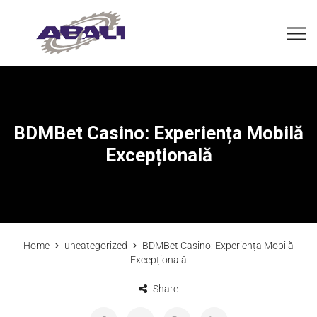
BDMBet Casino: Experiența Mobilă
Excepțională
Home
uncategorized
BDMBet Casino: Experiența Mobilă
Excepțională
Share