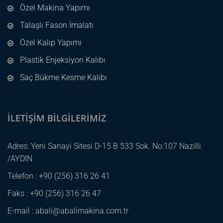
Özel Makina Yapımı
Talaşlı Fason İmalatı
Özel Kalıp Yapımı
Plastik Enjeksiyon Kalıbı
Saç Bükme Kesme Kalıbı
İLETIŞIM BILGILERIMIZ
Adres: Yeni Sanayi Sitesi D-15 B 533 Sok. No:107 Nazilli
/AYDIN
Telefon : +90 (256) 316 26 41
Faks : +90 (256) 316 26 47
E-mail : abali@abalimakina.com.tr