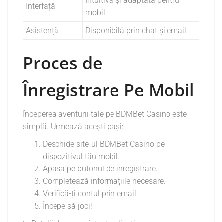
Intuitivă și adaptată pentru
Interfață
mobil
Asistență
Disponibilă prin chat și email
Proces de
Înregistrare Pe Mobil
Începerea aventurii tale pe BDMBet Casino este
simplă. Urmează acești pași:
Deschide site-ul BDMBet Casino pe
dispozitivul tău mobil.
Apasă pe butonul de înregistrare.
Completează informațiile necesare.
Verifică-ți contul prin email.
Începe să joci!