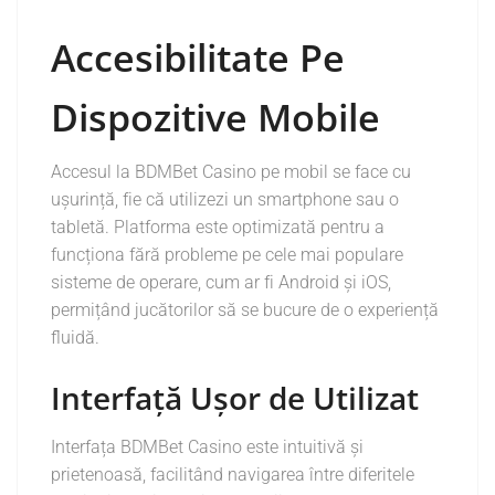
Accesibilitate Pe
Dispozitive Mobile
Accesul la BDMBet Casino pe mobil se face cu
ușurință, fie că utilizezi un smartphone sau o
tabletă. Platforma este optimizată pentru a
funcționa fără probleme pe cele mai populare
sisteme de operare, cum ar fi Android și iOS,
permițând jucătorilor să se bucure de o experiență
fluidă.
Interfață Ușor de Utilizat
Interfața BDMBet Casino este intuitivă și
prietenoasă, facilitând navigarea între diferitele