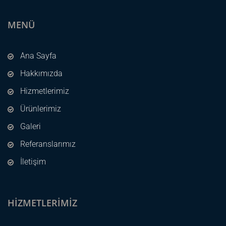
MENÜ
Ana Sayfa
Hakkımızda
Hizmetlerimiz
Ürünlerimiz
Galeri
Referanslarımız
İletişim
HIZMETLERIMIZ