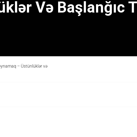
üklər Və Başlanğıc T
oynamaq – Üstünlüklər və