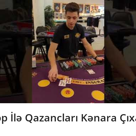
 İlə Qazancları Kənara Çıx