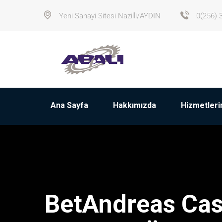
Yeni Sanayi Sitesi Nazilli/AYDIN
0(256) 
Ana Sayfa
Hakkımızda
Hizmetleri
BetAndreas Cas