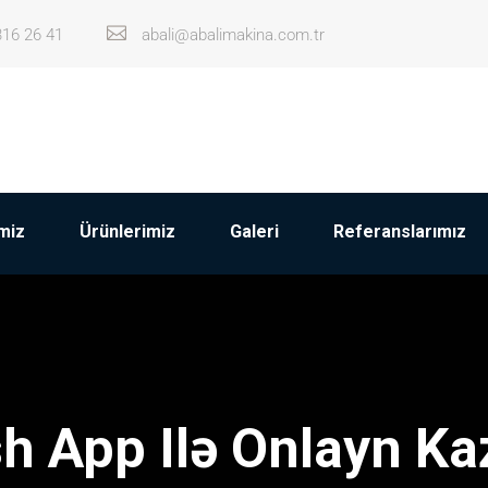
316 26 41
abali@abalimakina.com.tr
miz
Ürünlerimiz
Galeri
Referanslarımız
h App Ilə Onlayn K