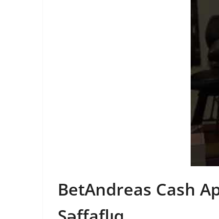
BetAndreas Cash App
Şəffaflıq