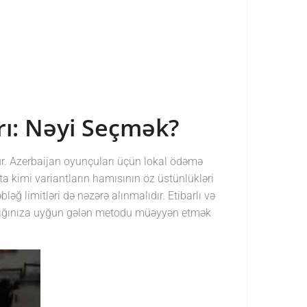
ı: Nəyi Seçmək?
r. Azerbaijan oyunçuları üçün lokal ödəmə
uta kimi variantların hamısının öz üstünlükləri
əğ limitləri də nəzərə alınmalıdır. Etibarlı və
atlığınıza uyğun gələn metodu müəyyən etmək