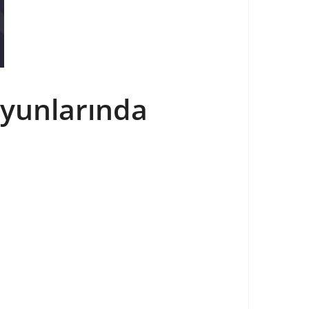
yunlarında