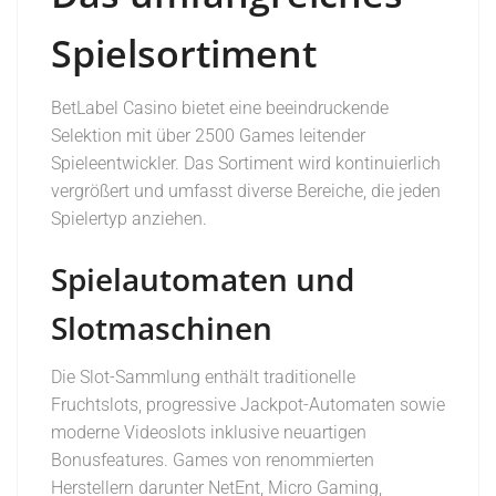
Spielsortiment
BetLabel Casino bietet eine beeindruckende
Selektion mit über 2500 Games leitender
Spieleentwickler. Das Sortiment wird kontinuierlich
vergrößert und umfasst diverse Bereiche, die jeden
Spielertyp anziehen.
Spielautomaten und
Slotmaschinen
Die Slot-Sammlung enthält traditionelle
Fruchtslots, progressive Jackpot-Automaten sowie
moderne Videoslots inklusive neuartigen
Bonusfeatures. Games von renommierten
Herstellern darunter NetEnt, Micro Gaming,