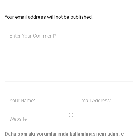
Your email address will not be published.
Daha sonraki yorumlarımda kullanılması için adım, e-