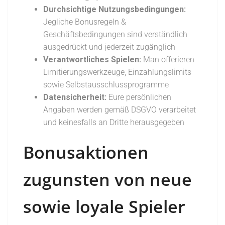
Durchsichtige Nutzungsbedingungen:
Jegliche Bonusregeln &
Geschäftsbedingungen sind verständlich
ausgedrückt und jederzeit zugänglich
Verantwortliches Spielen:
Man offerieren
Limitierungswerkzeuge, Einzahlungslimits
sowie Selbstausschlussprogramme
Datensicherheit:
Eure persönlichen
Angaben werden gemäß DSGVO verarbeitet
und keinesfalls an Dritte herausgegeben
Bonusaktionen
zugunsten von neue
sowie loyale Spieler