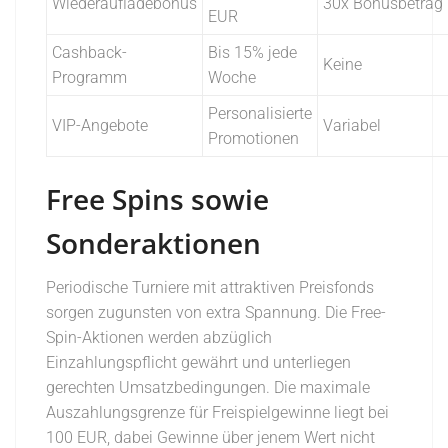
Wiederaufladebonus
30x Bonusbetrag
EUR
Cashback-
Bis 15% jede
Keine
Programm
Woche
Personalisierte
VIP-Angebote
Variabel
Promotionen
Free Spins sowie
Sonderaktionen
Periodische Turniere mit attraktiven Preisfonds
sorgen zugunsten von extra Spannung. Die Free-
Spin-Aktionen werden abzüglich
Einzahlungspflicht gewährt und unterliegen
gerechten Umsatzbedingungen. Die maximale
Auszahlungsgrenze für Freispielgewinne liegt bei
100 EUR, dabei Gewinne über jenem Wert nicht