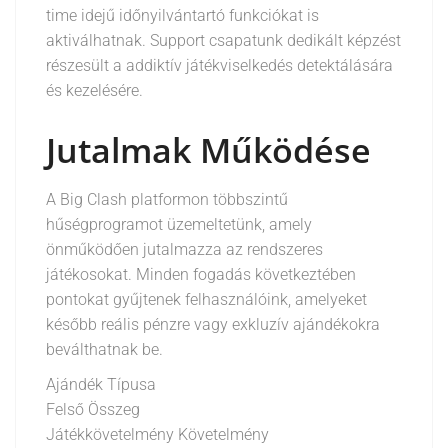
time idejű időnyilvántartó funkciókat is
aktiválhatnak. Support csapatunk dedikált képzést
részesült a addiktív játékviselkedés detektálására
és kezelésére.
Jutalmak Működése
A Big Clash platformon többszintű
hűségprogramot üzemeltetünk, amely
önműködően jutalmazza az rendszeres
játékosokat. Minden fogadás következtében
pontokat gyűjtenek felhasználóink, amelyeket
később reális pénzre vagy exkluzív ajándékokra
beválthatnak be.
Ajándék Típusa
Felső Összeg
Játékkövetelmény Követelmény