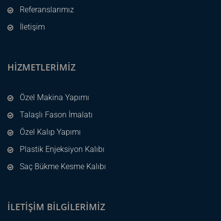
Referanslarımız
İletişim
HIZMETLERIMIZ
Özel Makina Yapımı
Talaşlı Fason İmalatı
Özel Kalıp Yapımı
Plastik Enjeksiyon Kalıbı
Saç Bükme Kesme Kalıbı
İLETIŞIM BILGILERIMIZ