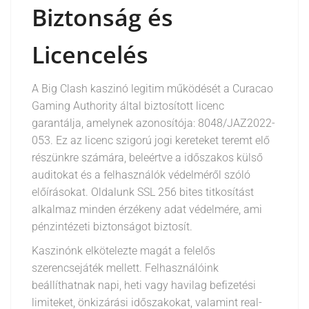
Biztonság és
Licencelés
A Big Clash kaszinó legitim működését a Curacao
Gaming Authority által biztosított licenc
garantálja, amelynek azonosítója: 8048/JAZ2022-
053. Ez az licenc szigorú jogi kereteket teremt elő
részünkre számára, beleértve a időszakos külső
auditokat és a felhasználók védelméről szóló
előírásokat. Oldalunk SSL 256 bites titkosítást
alkalmaz minden érzékeny adat védelmére, ami
pénzintézeti biztonságot biztosít.
Kaszinónk elkötelezte magát a felelős
szerencsejáték mellett. Felhasználóink
beállíthatnak napi, heti vagy havilag befizetési
limiteket, önkizárási időszakokat, valamint real-