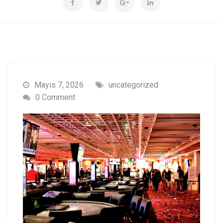
Mayıs 7, 2026
uncategorized
0 Comment