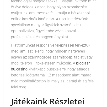
technológiai megoldásokkal. Csapatunk több mint
öt éve dolgozik azon, hogy olyan szórakozást
nyújtsunk, ami messze felülmúlja a hétköznapi
online kaszinók kínálatán. A user interfészünk
speciálisan magyar ügyfelek számára lett
optimalizálva, figyelembe véve a hazai
preferenciákat és hagyományokat.
Platformunkat responsive felépítéssel terveztük
meg, ami azt jelenti, hogy minden hardveren –
legyen az számítógépes számítógép, tablet vagy
mobiltelefon – tökéletesen működik. A
bigclash-
hu.casino
kiváltképp büszke erre, hogy átlagos
betöltési időtartama 1.2 másodperc alatt marad,
még mobilhálózaton is, mely az iparági átlag fele
felel meg.
Játékaink Részletei