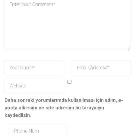
Daha sonraki yorumlarımda kullanılması için adım, e-
posta adresim ve site adresim bu tarayıcıya
kaydedilsin.