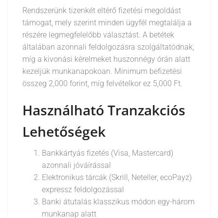
Rendszerünk tizenkét eltérő fizetési megoldást
támogat, mely szerint minden ügyfél megtalálja a
részére legmegfelelőbb választást. A betétek
általában azonnali feldolgozásra szolgáltatódnak,
míg a kivonási kérelmeket huszonnégy órán alatt
kezeljük munkanapokoan. Minimum befizetési
összeg 2,000 forint, míg felvételkor ez 5,000 Ft.
Használható Tranzakciós
Lehetőségek
Bankkártyás fizetés (Visa, Mastercard)
azonnali jóváírással
Elektronikus tárcák (Skrill, Neteller, ecoPayz)
expressz feldolgozással
Banki átutalás klasszikus módon egy-három
munkanap alatt