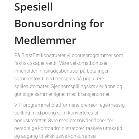
Spesiell
Bonusordning for
Medlemmer
På BlastBet konstruerer vi bonusprogrammer som
faktisk skaper verdi. Våre velkomstbonuser
inneholder innskuddsbonuser på betalinger
sammenføyd med freespins på populære
spilleautomater. Gjennomspillingskrav er åpne og
gunstige sammenlignet med bransjenormer.
VIP-programmet plattformens premier regelmessig
spilling med poeng som konverteres til
bonuskreditter. Øvre medlemsnivåer åpner for
personlige kontoadministratorer, raskere uttakstid
og adgang til eksklusive konkurranser.