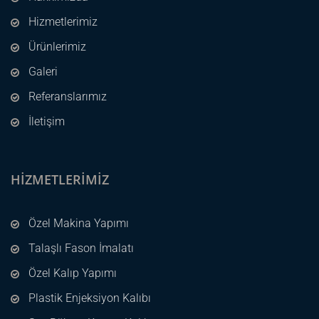
Hizmetlerimiz
Ürünlerimiz
Galeri
Referanslarımız
İletişim
HIZMETLERIMIZ
Özel Makina Yapımı
Talaşlı Fason İmalatı
Özel Kalıp Yapımı
Plastik Enjeksiyon Kalıbı