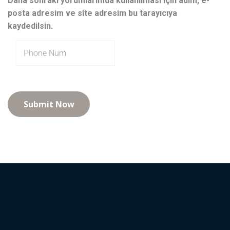
Daha sonraki yorumlarımda kullanılması için adım, e-
posta adresim ve site adresim bu tarayıcıya
kaydedilsin.