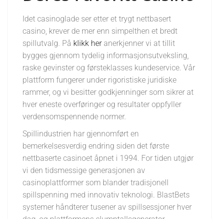
Idet casinoglade ser etter et trygt nettbasert
casino, krever de mer enn simpelthen et bredt
spillutvalg. På
klikk her
anerkjenner vi at tillit
bygges gjennom tydelig informasjonsutveksling,
raske gevinster og førsteklasses kundeservice. Vår
plattform fungerer under rigoristiske juridiske
rammer, og vi besitter godkjenninger som sikrer at
hver eneste overføringer og resultater oppfyller
verdensomspennende normer.
Spillindustrien har gjennomført en
bemerkelsesverdig endring siden det første
nettbaserte casinoet åpnet i 1994. For tiden utgjør
vi den tidsmessige generasjonen av
casinoplattformer som blander tradisjonell
spillspenning med innovativ teknologi. BlastBets
systemer håndterer tusener av spillsessjoner hver