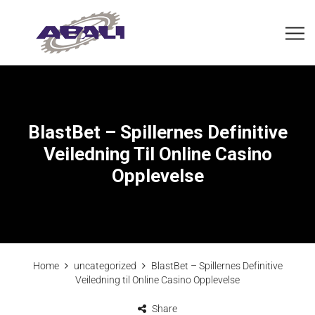
BlastBet – Spillernes Definitive
Veiledning Til Online Casino
Opplevelse
Home
uncategorized
BlastBet – Spillernes Definitive
Veiledning til Online Casino Opplevelse
Share