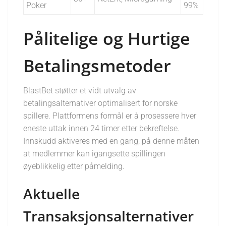
Poker
99%
Pålitelige og Hurtige
Betalingsmetoder
BlastBet støtter et vidt utvalg av
betalingsalternativer optimalisert for norske
spillere. Plattformens formål er å prosessere hver
eneste uttak innen 24 timer etter bekreftelse.
Innskudd aktiveres med en gang, på denne måten
at medlemmer kan igangsette spillingen
øyeblikkelig etter påmelding.
Aktuelle
Transaksjonsalternativer