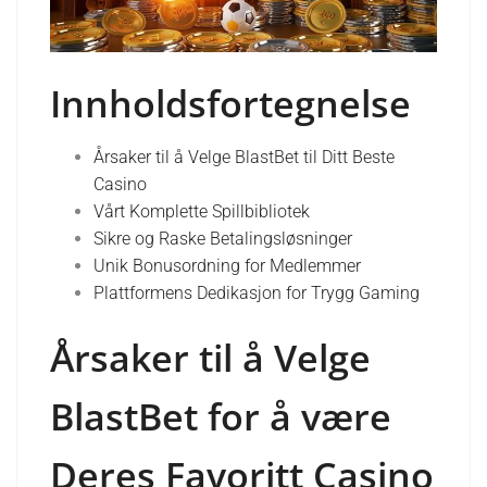
Innholdsfortegnelse
Årsaker til å Velge BlastBet til Ditt Beste
Casino
Vårt Komplette Spillbibliotek
Sikre og Raske Betalingsløsninger
Unik Bonusordning for Medlemmer
Plattformens Dedikasjon for Trygg Gaming
Årsaker til å Velge
BlastBet for å være
Deres Favoritt Casino