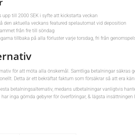
r
pp till 2000 SEK i syfte att kickstarta veckan
på den aktuella veckans featured spelautomat vid deposition
mmet från fre till söndag
arna tillbaka på alla förluster varje torsdag, fri från genomspel
ernativ
rnativ för att möta alla önskemål. Samtliga betalningar säkras g
nellt. Detta är ett bekräftat faktum som försäkrar så att era kän
sta betalningsalternativ, medans utbetalningar vanligtvis hant
no har inga gömda gebyrer för överföringar, & lägsta insättningen