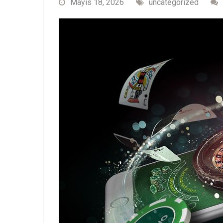
Mayıs 18, 2026
uncategorized