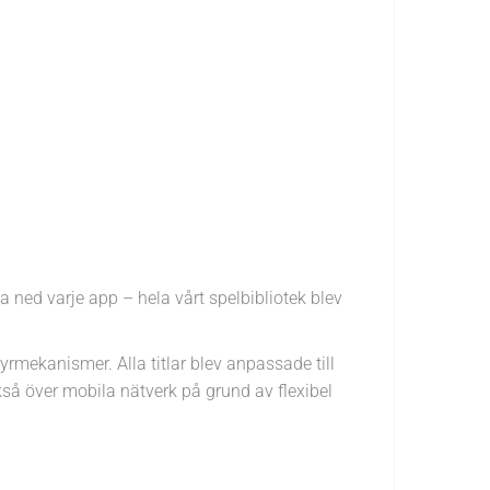
 ned varje app – hela vårt spelbibliotek blev
rmekanismer. Alla titlar blev anpassade till
kså över mobila nätverk på grund av flexibel