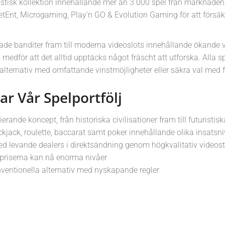
stisk kollektion innehållande mer än 3 000 spel från marknaden
t, Microgaming, Play’n GO & Evolution Gaming för att försäkra a
ade banditer fram till moderna videoslots innehållande ökande v
edför att det alltid upptäcks något fräscht att utforska. Alla sp
la alternativ med omfattande vinstmöjligheter eller säkra val med
ar Vår Spelportfölj
nde koncept, från historiska civilisationer fram till futuristisk
ckjack, roulette, baccarat samt poker innehållande olika insatsn
d levande dealers i direktsändning genom högkvalitativ videos
 priserna kan nå enorma nivåer
nventionella alternativ med nyskapande regler