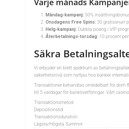
Varje månads Kampanje
Måndag-kampanj:
50% insättningsbonus u
Onsdagens Free Spins:
30 gratissnurr 
Helg-kampanj:
Dubbla poäng i VIP-progra
Återbetalnings-torsdag:
10 procent peng
Säkra Betalningsalt
Vi erbjuder en brett spektrum av betalningsalte
säkerhetsnivå som nyttjas hos banker internatio
Transaktioner behandlas omedelbart för dom fle
till 5 vardagar för banköverföringar. Vårt casi
Transaktionsmetod
Depositionstid
Transaktionsduration
Lägsta/Högsta Summor