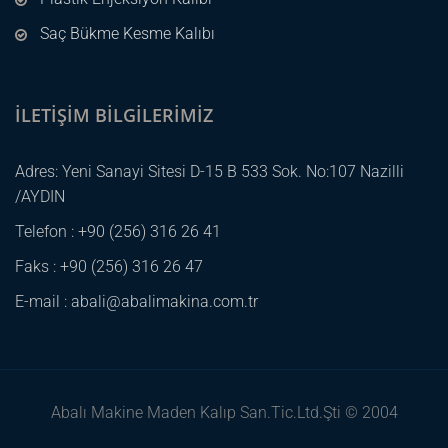
Saç Bükme Kesme Kalıbı
İLETIŞIM BILGILERIMIZ
Adres: Yeni Sanayi Sitesi D-15 B 533 Sok. No:107 Nazilli
/AYDIN
Telefon : +90 (256) 316 26 41
Faks : +90 (256) 316 26 47
E-mail : abali@abalimakina.com.tr
Abalı Makine Maden Kalıp San.Tic.Ltd.Şti © 2004