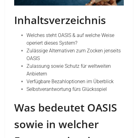
Inhaltsverzeichnis
Welches steht OASIS & auf welche Weise
operiert dieses System?
Zulässige Alternativen zum Zocken jenseits
OASIS
Zulassung sowie Schutz für weltweiten
Anbietern
Verfügbare Bezahloptionen im Überblick
Selbstverantwortung fürs Glücksspiel
Was bedeutet OASIS
sowie in welcher