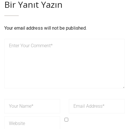
Bir Yanıt Yazın
Your email address will not be published.