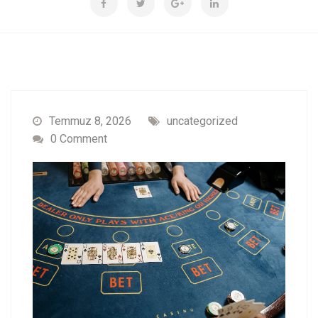
Temmuz 8, 2026
uncategorized
0 Comment