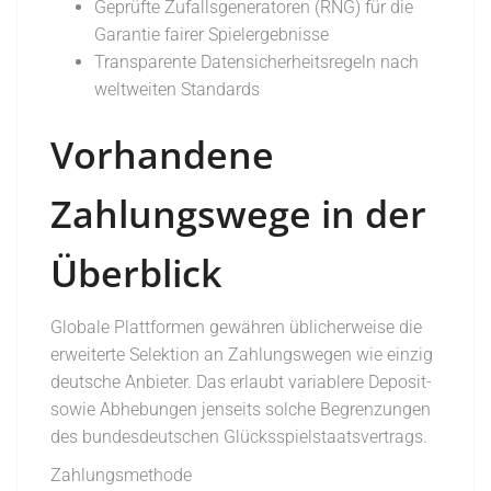
Geprüfte Zufallsgeneratoren (RNG) für die
Garantie fairer Spielergebnisse
Transparente Datensicherheitsregeln nach
weltweiten Standards
Vorhandene
Zahlungswege in der
Überblick
Globale Plattformen gewähren üblicherweise die
erweiterte Selektion an Zahlungswegen wie einzig
deutsche Anbieter. Das erlaubt variablere Deposit-
sowie Abhebungen jenseits solche Begrenzungen
des bundesdeutschen Glücksspielstaatsvertrags.
Zahlungsmethode