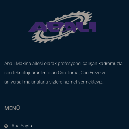
Abalı Makina ailesi olarak profesyonel çalışan kadromuzla
son teknoloji ürünleri olan Cnc Torna, Cnc Freze ve
üniversal makinalarla sizlere hizmet vermekteyiz.
MENÜ
Ana Sayfa