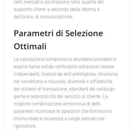
certi mercati e oscillazione nella qualità del
supporto clienti a seconda della idioma e
dell’orario di comunicazione.
Parametri di Selezione
Ottimali
La valutazione complessiva dovrebbe prendere in
esame fama solida verificabile attraverso review
indipendenti, licenze da enti prestigiose, chiarezza
nei conditions e clausole, diversità e affidabilità
dei sistemi di transazione, standard del catalogo
game e responsività del servizio al cliente. La
migliore combinazione armoniosa di detti
parametri riconosce le operatori che forniscono
ritorno reale e sicurezza a lungo periodo per
l’giocatore.