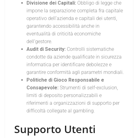
Divisione dei Capitali:
Obbligo di legge che
impone la separazione completa fra capitale
operativo dell’azienda e capitali dei utenti,
garantendo accessibilità anche in
eventualità di criticità economiche
dell’gestore.
Audit di Security:
Controlli sistematiche
condotte da aziende qualificate in sicurezza
informatica per identificare debolezze e
garantire conformità agli parametri mondiali.
Politiche di Gioco Responsabile e
Consapevole:
Strumenti di self-exclusion,
limiti di deposito personalizzabili e
riferimenti a organizzazioni di supporto per
difficoltà collegate al gambling.
Supporto Utenti