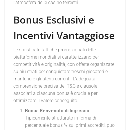
l’atmosfera delle casinò terrestri.
Bonus Esclusivi e
Incentivi Vantaggiose
Le sofisticate tattiche promozionali delle
piattaforme mondiali si caratterizzano per
competitività e originalità, con offerte organizzate
su più strati per conquistare freschi giocatori e
mantenere gli utenti correnti. L’adeguata
comprensione precisa dei T&C e clausole
associati a ciascuna bonus è cruciale per
ottimizzare il valore conseguito.
Bonus Benvenuto di Ingresso:
Tipicamente strutturato in forma di
percentuale bonus % sui primi accrediti, può