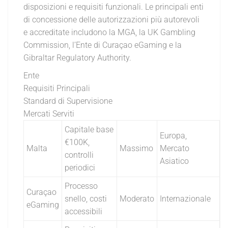
disposizioni e requisiti funzionali. Le principali enti
di concessione delle autorizzazioni più autorevoli
e accreditate includono la MGA, la UK Gambling
Commission, l’Ente di Curaçao eGaming e la
Gibraltar Regulatory Authority.
Ente
Requisiti Principali
Standard di Supervisione
Mercati Serviti
Capitale base
Europa,
€100K,
Malta
Massimo
Mercato
controlli
Asiatico
periodici
Processo
Curaçao
snello, costi
Moderato
Internazionale
eGaming
accessibili