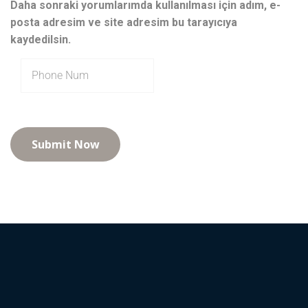
Daha sonraki yorumlarımda kullanılması için adım, e-
posta adresim ve site adresim bu tarayıcıya
kaydedilsin.