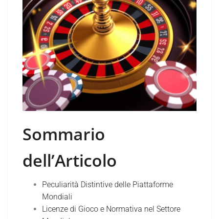
Sommario
dell’Articolo
Peculiarità Distintive delle Piattaforme
Mondiali
Licenze di Gioco e Normativa nel Settore