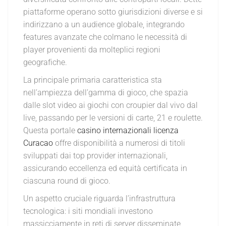
piattaforme operano sotto giurisdizioni diverse e si
indirizzano a un audience globale, integrando
features avanzate che colmano le necessità di
player provenienti da molteplici regioni
geografiche.
La principale primaria caratteristica sta
nell’ampiezza dell’gamma di gioco, che spazia
dalle slot video ai giochi con croupier dal vivo dal
live, passando per le versioni di carte, 21 e roulette.
Questa portale
casino internazionali licenza
Curacao
offre disponibilità a numerosi di titoli
sviluppati dai top provider internazionali,
assicurando eccellenza ed equità certificata in
ciascuna round di gioco.
Un aspetto cruciale riguarda l’infrastruttura
tecnologica: i siti mondiali investono
massicciamente in reti di server disseminate