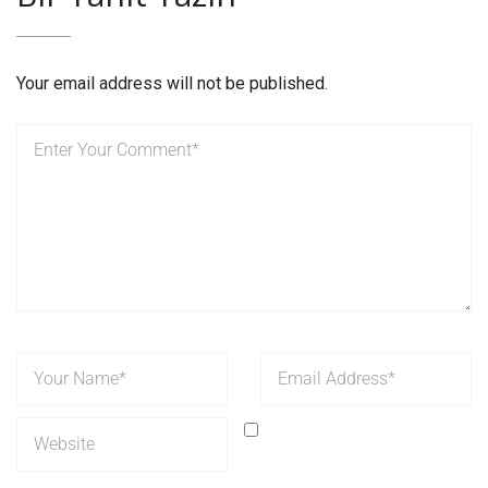
Your email address will not be published.