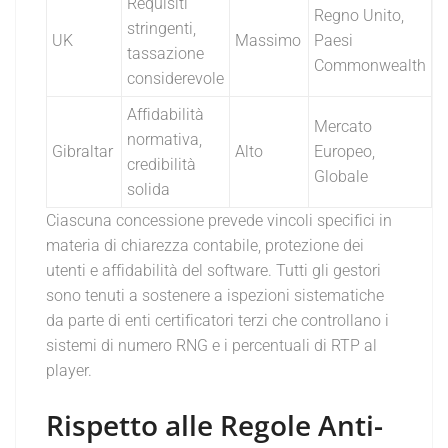
Requisiti
Regno Unito,
stringenti,
UK
Massimo
Paesi
tassazione
Commonwealth
considerevole
Affidabilità
Mercato
normativa,
Gibraltar
Alto
Europeo,
credibilità
Globale
solida
Ciascuna concessione prevede vincoli specifici in
materia di chiarezza contabile, protezione dei
utenti e affidabilità del software. Tutti gli gestori
sono tenuti a sostenere a ispezioni sistematiche
da parte di enti certificatori terzi che controllano i
sistemi di numero RNG e i percentuali di RTP al
player.
Rispetto alle Regole Anti-