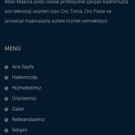
Abalı Makina ailesi olarak profesyonel çalışan kadromuzla
son teknoloji ürünleri olan Cnc Torna, Cnc Freze ve
üniversal makinalarla sizlere hizmet vermekteyiz.
MENÜ
Ana Sayfa
Hakkımızda
Hizmetlerimiz
Ürünlerimiz
Galeri
Referanslarımız
İletişim