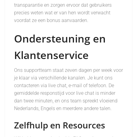
transparantie en zorgen ervoor dat gebruikers
precies weten wat er van hen wordt verwacht
voordat ze een bonus aanvaarden.
Ondersteuning en
Klantenservice
Ons supportteam staat zeven dagen per week voor
je klaar via verschillende kanalen. Je kunt ons
contacteren via live chat, e-mail of telefoon. De
gemiddelde responstijd voor live chat is minder
dan twee minuten, en ons team spreekt vloeiend
Nederlands, Engels en meerdere andere talen.
Zelfhulp en Resources