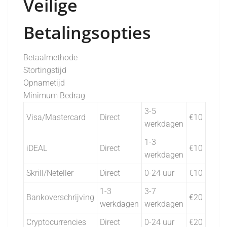
Veilige
Betalingsopties
Betaalmethode
Stortingstijd
Opnametijd
Minimum Bedrag
3-5
Visa/Mastercard
Direct
€10
werkdagen
1-3
iDEAL
Direct
€10
werkdagen
Skrill/Neteller
Direct
0-24 uur
€10
1-3
3-7
Bankoverschrijving
€20
werkdagen
werkdagen
Cryptocurrencies
Direct
0-24 uur
€20