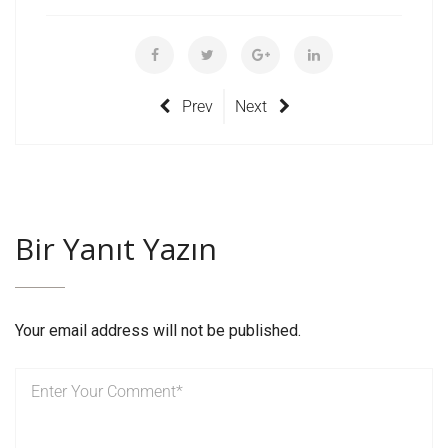
Prev
Next
Bir Yanıt Yazın
Your email address will not be published.