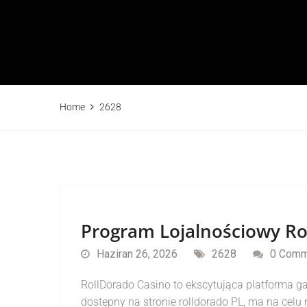
Home
2628
Program Lojalnościowy Ro
Haziran 26, 2026
2628
0 Comm
RollDorado Casino to ekscytująca platforma gam
dostępny na stronie rolldorado PL, ma na celu