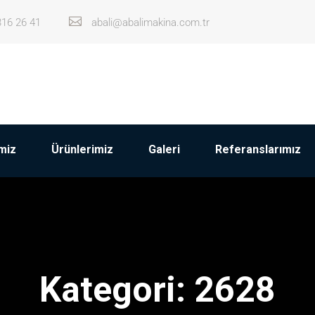
316 26 41
abali@abalimakina.com.tr
miz
Ürünlerimiz
Galeri
Referanslarımız
Kategori:
2628