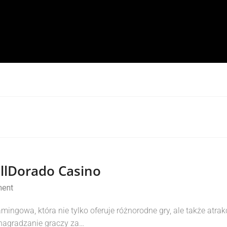
llDorado Casino
ent
ingowa, która nie tylko oferuje różnorodne gry, ale także atra
 nagradzanie graczy za…