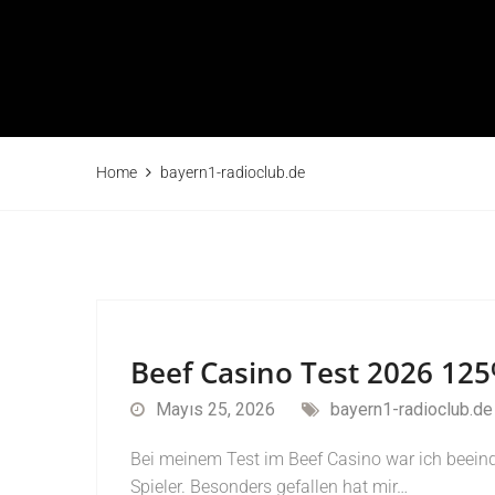
Home
bayern1-radioclub.de
Beef Casino Test 2026 125
Mayıs 25, 2026
bayern1-radioclub.de
Bei meinem Test im Beef Casino war ich beein
Spieler. Besonders gefallen hat mir…