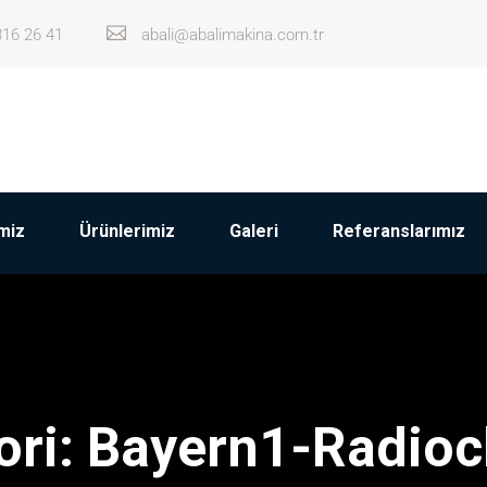
316 26 41
abali@abalimakina.com.tr
miz
Ürünlerimiz
Galeri
Referanslarımız
ori:
Bayern1-Radioc