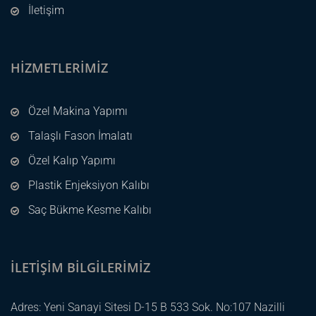
İletişim
HIZMETLERIMIZ
Özel Makina Yapımı
Talaşlı Fason İmalatı
Özel Kalıp Yapımı
Plastik Enjeksiyon Kalıbı
Saç Bükme Kesme Kalıbı
İLETIŞIM BILGILERIMIZ
Adres: Yeni Sanayi Sitesi D-15 B 533 Sok. No:107 Nazilli