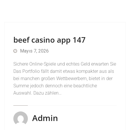
beef casino app 147
Mayıs 7, 2026
Sichere Online-Spiele und echtes Geld erwarten Sie
Das Portfolio fällt damit etwas kompakter aus als
bei manchen großen Wettbewerbern, bietet in der
Summe jedoch dennoch eine beachtliche
Auswahl. Dazu zählen…
Admin