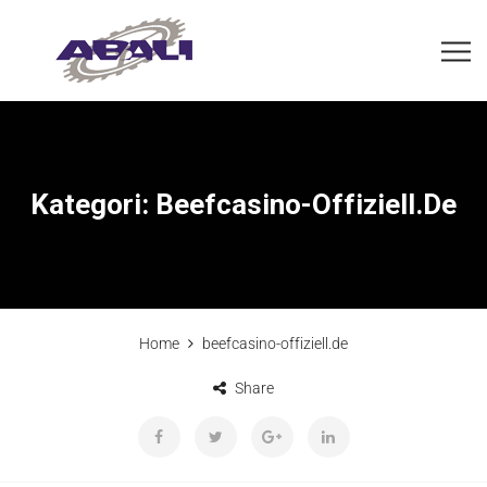
Kategori:
Beefcasino-Offiziell.de
Home
beefcasino-offiziell.de
Share