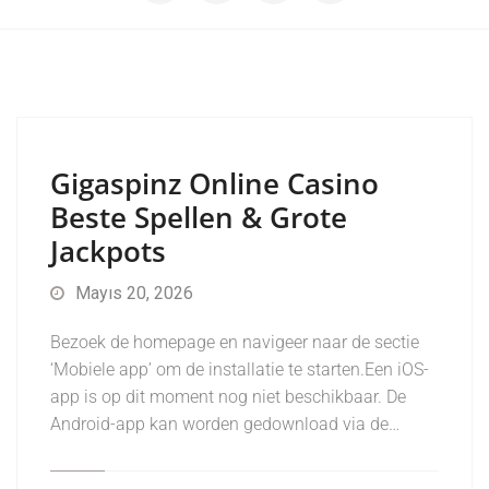
Gigaspinz Online Casino
Beste Spellen & Grote
Jackpots
Mayıs 20, 2026
Bezoek de homepage en navigeer naar de sectie
‘Mobiele app’ om de installatie te starten.Een iOS-
app is op dit moment nog niet beschikbaar. De
Android-app kan worden gedownload via de…