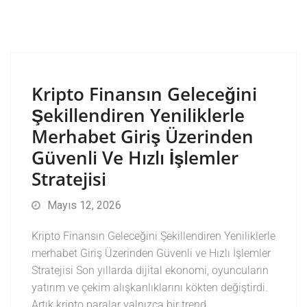
Kripto Finansın Geleceğini
Şekillendiren Yeniliklerle
Merhabet Giriş Üzerinden
Güvenli Ve Hızlı İşlemler
Stratejisi
Mayıs 12, 2026
Kripto Finansın Geleceğini Şekillendiren Yeniliklerle
merhabet Giriş Üzerinden Güvenli ve Hızlı İşlemler
Stratejisi Son yıllarda dijital ekonomi, oyuncuların
yatırım ve çekim alışkanlıklarını kökten değiştirdi.
Artık kripto paralar yalnızca bir trend…