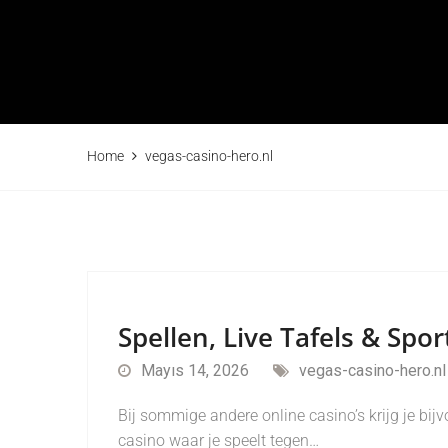
Home
vegas-casino-hero.nl
Spellen, Live Tafels & Spor
Mayıs 14, 2026
vegas-casino-hero.nl
Bij sommige andere online casino’s krijg je bijv
casino waar je speelt tegen…