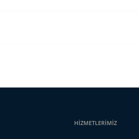
HIZMETLERIMIZ