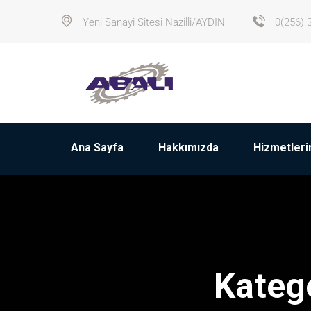
Yeni Sanayi Sitesi Nazilli/AYDIN
0(256) 
Ana Sayfa
Hakkımızda
Hizmetleri
Kateg