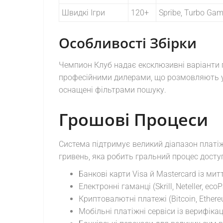
Швидкі Ігри
120+
Spribe, Turbo Ga
Особливості Збірки
Чемпион Клуб надає ексклюзивні варіанти п
професійними дилерами, що розмовляють укр
оснащені фільтрами пошуку.
Грошові Процеси
Система підтримує великий діапазон платіж
гривень, яка робить гральний процес доступ
Банкові карти Visa й Mastercard із м
Електронні гаманці (Skrill, Neteller, e
Криптовалютні платежі (Bitcoin, Ethereum
Мобільні платіжні сервіси із верифіка