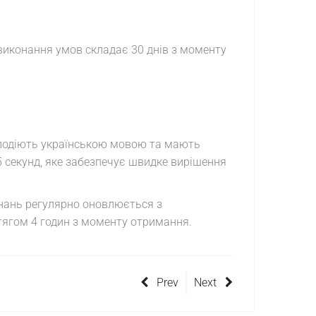
виконання умов складає 30 днів з моменту
володіють українською мовою та мають
45 секунд, яке забезпечує швидке вирішення
знань регулярно оновлюється з
отягом 4 годин з моменту отримання.
Prev
Next