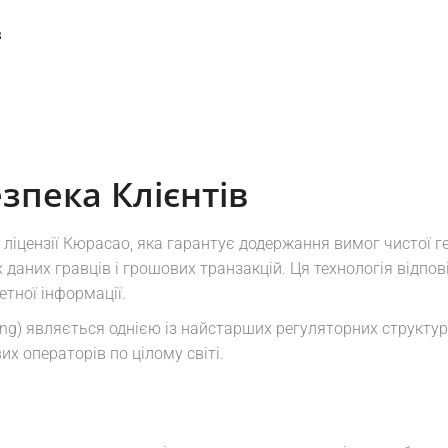
в
зпека Клієнтів
 ліцензії Кюрасао, яка гарантує додержання вимог чистої г
аних гравців і грошових транзакцій. Ця технологія відпо
тної інформації.
ng) являється однією із найстарших регуляторних структур 
их операторів по цілому світі.