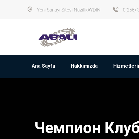
Yeni Sanayi Sitesi Nazilli/AYDIN
0(256) 
Ana Sayfa
Hakkımızda
Hizmetleri
Чемпион Клуб