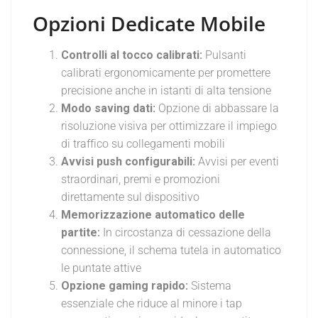
Opzioni Dedicate Mobile
Controlli al tocco calibrati:
Pulsanti
calibrati ergonomicamente per promettere
precisione anche in istanti di alta tensione
Modo saving dati:
Opzione di abbassare la
risoluzione visiva per ottimizzare il impiego
di traffico su collegamenti mobili
Avvisi push configurabili:
Avvisi per eventi
straordinari, premi e promozioni
direttamente sul dispositivo
Memorizzazione automatico delle
partite:
In circostanza di cessazione della
connessione, il schema tutela in automatico
le puntate attive
Opzione gaming rapido:
Sistema
essenziale che riduce al minore i tap