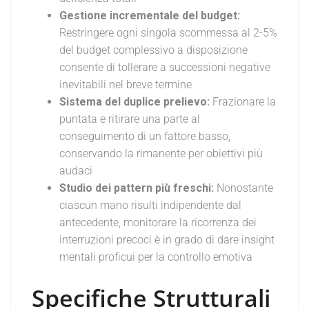
Gestione incrementale del budget:
Restringere ogni singola scommessa al 2-5%
del budget complessivo a disposizione
consente di tollerare a successioni negative
inevitabili nel breve termine
Sistema del duplice prelievo:
Frazionare la
puntata e ritirare una parte al
conseguimento di un fattore basso,
conservando la rimanente per obiettivi più
audaci
Studio dei pattern più freschi:
Nonostante
ciascun mano risulti indipendente dal
antecedente, monitorare la ricorrenza dei
interruzioni precoci è in grado di dare insight
mentali proficui per la controllo emotiva
Specifiche Strutturali