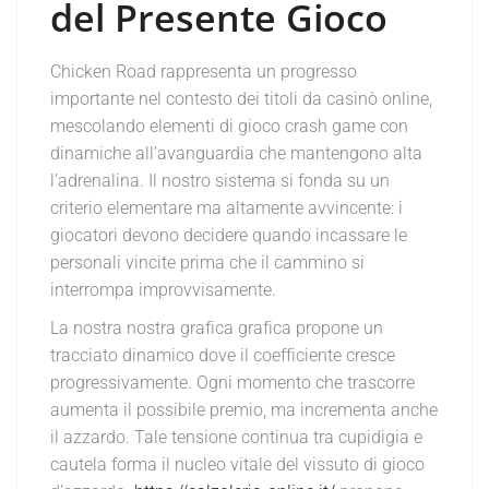
del Presente Gioco
Chicken Road rappresenta un progresso
importante nel contesto dei titoli da casinò online,
mescolando elementi di gioco crash game con
dinamiche all’avanguardia che mantengono alta
l’adrenalina. Il nostro sistema si fonda su un
criterio elementare ma altamente avvincente: i
giocatori devono decidere quando incassare le
personali vincite prima che il cammino si
interrompa improvvisamente.
La nostra nostra grafica grafica propone un
tracciato dinamico dove il coefficiente cresce
progressivamente. Ogni momento che trascorre
aumenta il possibile premio, ma incrementa anche
il azzardo. Tale tensione continua tra cupidigia e
cautela forma il nucleo vitale del vissuto di gioco