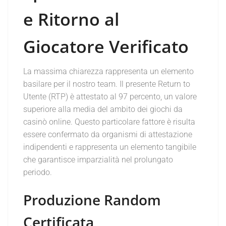
e Ritorno al
Giocatore Verificato
La massima chiarezza rappresenta un elemento
basilare per il nostro team. Il presente Return to
Utente (RTP) è attestato al 97 percento, un valore
superiore alla media del ambito dei giochi da
casinò online. Questo particolare fattore è risulta
essere confermato da organismi di attestazione
indipendenti e rappresenta un elemento tangibile
che garantisce imparzialità nel prolungato
periodo.
Produzione Random
Certificata