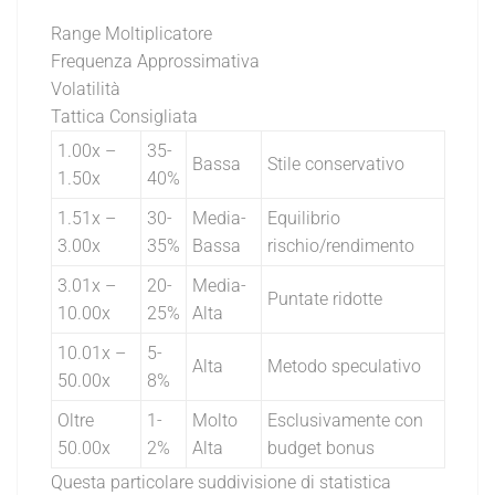
Range Moltiplicatore
Frequenza Approssimativa
Volatilità
Tattica Consigliata
1.00x –
35-
Bassa
Stile conservativo
1.50x
40%
1.51x –
30-
Media-
Equilibrio
3.00x
35%
Bassa
rischio/rendimento
3.01x –
20-
Media-
Puntate ridotte
10.00x
25%
Alta
10.01x –
5-
Alta
Metodo speculativo
50.00x
8%
Oltre
1-
Molto
Esclusivamente con
50.00x
2%
Alta
budget bonus
Questa particolare suddivisione di statistica