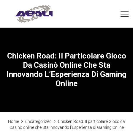
Chicken Road: Il Particolare Gioco
Da Casinò Online Che Sta
Innovando L’Esperienza Di Gaming
Online
Home
uncategorized
Chicken Road: Il particolare Gioco da
Casinò online che Sta innovando l’Esperienza di Gaming Online