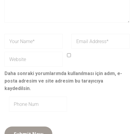
Daha sonraki yorumlarımda kullanılması için adım, e-
posta adresim ve site adresim bu tarayıcıya
kaydedilsin.