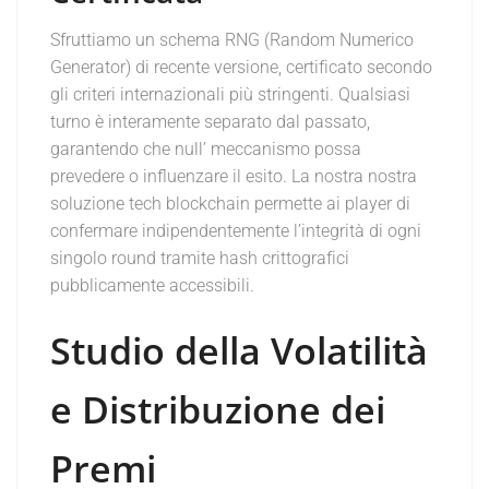
Sfruttiamo un schema RNG (Random Numerico
Generator) di recente versione, certificato secondo
gli criteri internazionali più stringenti. Qualsiasi
turno è interamente separato dal passato,
garantendo che null’ meccanismo possa
prevedere o influenzare il esito. La nostra nostra
soluzione tech blockchain permette ai player di
confermare indipendentemente l’integrità di ogni
singolo round tramite hash crittografici
pubblicamente accessibili.
Studio della Volatilità
e Distribuzione dei
Premi