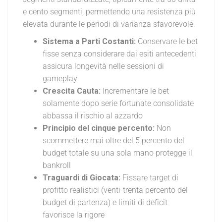
e cento segmenti, permettendo una resistenza più
elevata durante le periodi di varianza sfavorevole.
Sistema a Parti Costanti:
Conservare le bet
fisse senza considerare dai esiti antecedenti
assicura longevità nelle sessioni di
gameplay
Crescita Cauta:
Incrementare le bet
solamente dopo serie fortunate consolidate
abbassa il rischio al azzardo
Principio del cinque percento:
Non
scommettere mai oltre del 5 percento del
budget totale su una sola mano protegge il
bankroll
Traguardi di Giocata:
Fissare target di
profitto realistici (venti-trenta percento del
budget di partenza) e limiti di deficit
favorisce la rigore