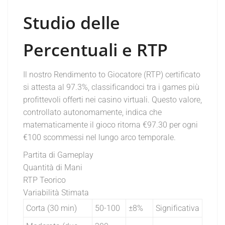
Studio delle
Percentuali e RTP
Il nostro Rendimento to Giocatore (RTP) certificato
si attesta al 97.3%, classificandoci tra i games più
profittevoli offerti nei casino virtuali. Questo valore,
controllato autonomamente, indica che
matematicamente il gioco ritorna €97.30 per ogni
€100 scommessi nel lungo arco temporale.
Partita di Gameplay
Quantità di Mani
RTP Teorico
Variabilità Stimata
Corta (30 min)
50-100
±8%
Significativa