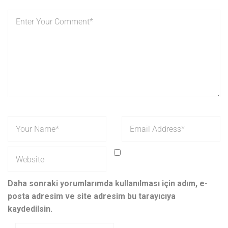
Daha sonraki yorumlarımda kullanılması için adım, e-
posta adresim ve site adresim bu tarayıcıya
kaydedilsin.