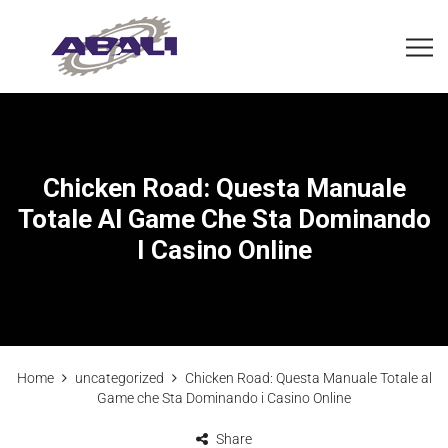
Chicken Road: Questa Manuale
Totale Al Game Che Sta Dominando
I Casino Online
Home
uncategorized
Chicken Road: Questa Manuale Totale al
Game che Sta Dominando i Casino Online
Share