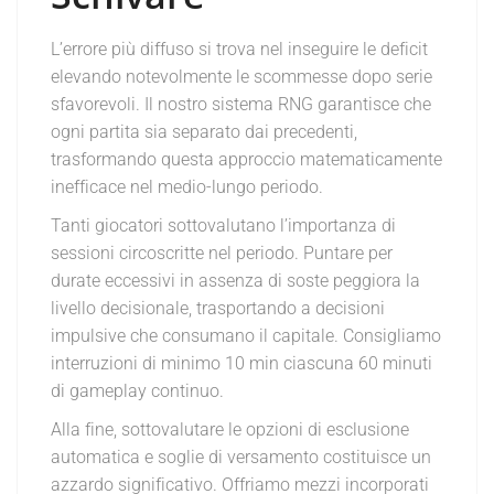
L’errore più diffuso si trova nel inseguire le deficit
elevando notevolmente le scommesse dopo serie
sfavorevoli. Il nostro sistema RNG garantisce che
ogni partita sia separato dai precedenti,
trasformando questa approccio matematicamente
inefficace nel medio-lungo periodo.
Tanti giocatori sottovalutano l’importanza di
sessioni circoscritte nel periodo. Puntare per
durate eccessivi in assenza di soste peggiora la
livello decisionale, trasportando a decisioni
impulsive che consumano il capitale. Consigliamo
interruzioni di minimo 10 min ciascuna 60 minuti
di gameplay continuo.
Alla fine, sottovalutare le opzioni di esclusione
automatica e soglie di versamento costituisce un
azzardo significativo. Offriamo mezzi incorporati