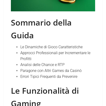
Sommario della
Guida
Le Dinamiche di Gioco Caratteristiche
Approcci Professionali per Incrementare le
Profitti
Analisi delle Chance e RTP
Paragone con Altri Games da Casinò
Errori Tipici Frequenti da Prevenire
Le Funzionalità di
Gaming