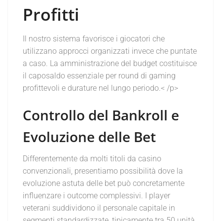
Profitti
Il nostro sistema favorisce i giocatori che
utilizzano approcci organizzati invece che puntate
a caso. La amministrazione del budget costituisce
il caposaldo essenziale per round di gaming
profittevoli e durature nel lungo periodo.< /p>
Controllo del Bankroll e
Evoluzione delle Bet
Differentemente da molti titoli da casino
convenzionali, presentiamo possibilità dove la
evoluzione astuta delle bet può concretamente
influenzare i outcome complessivi. I player
veterani suddividono il personale capitale in
segmenti standardizzate, tipicamente tra 50 unità