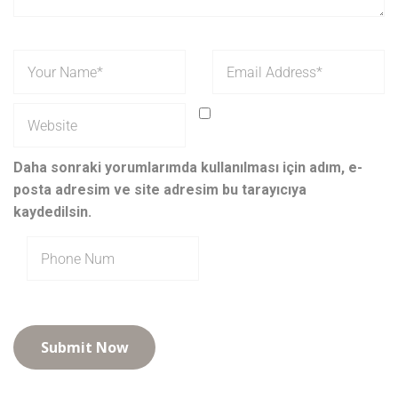
Daha sonraki yorumlarımda kullanılması için adım, e-
posta adresim ve site adresim bu tarayıcıya
kaydedilsin.