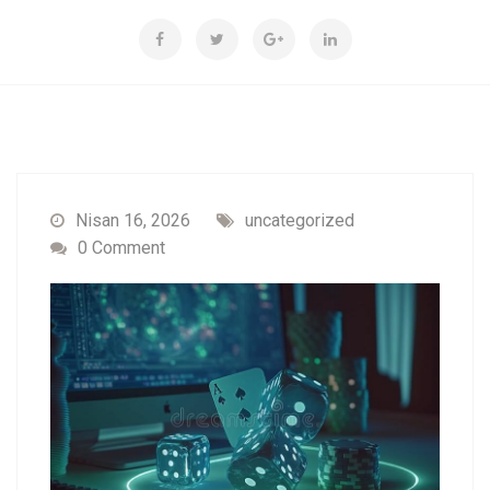
Nisan 16, 2026
uncategorized
0 Comment