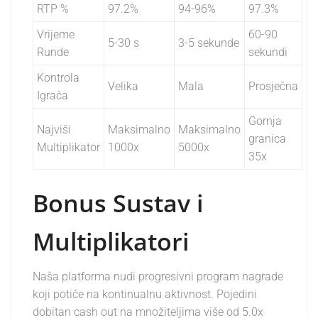
RTP %
97.2%
94-96%
97.3%
Vrijeme
60-90
5-30 s
3-5 sekunde
Runde
sekundi
Kontrola
Velika
Mala
Prosječna
Igrača
Gornja
Najviši
Maksimalno
Maksimalno
granica
Multiplikator
1000x
5000x
35x
Bonus Sustav i
Multiplikatori
Naša platforma nudi progresivni program nagrade
koji potiče na kontinualnu aktivnost. Pojedini
dobitan cash out na množiteljima više od 5.0x