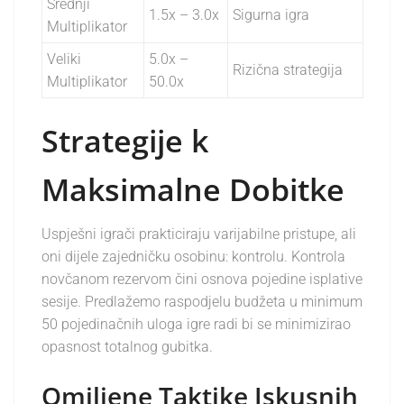
Srednji
1.5x – 3.0x
Sigurna igra
Multiplikator
Veliki
5.0x –
Rizična strategija
Multiplikator
50.0x
Strategije k
Maksimalne Dobitke
Uspješni igrači prakticiraju varijabilne pristupe, ali
oni dijele zajedničku osobinu: kontrolu. Kontrola
novčanom rezervom čini osnova pojedine isplative
sesije. Predlažemo raspodjelu budžeta u minimum
50 pojedinačnih uloga igre radi bi se minimizirao
opasnost totalnog gubitka.
Omiljene Taktike Iskusnih