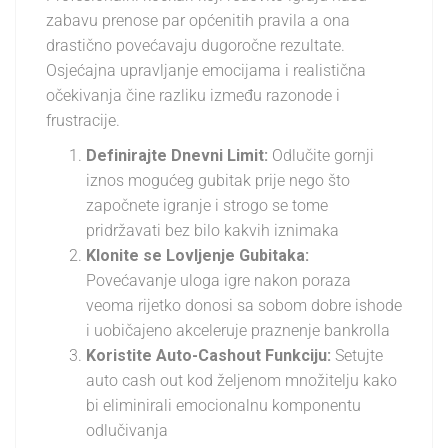
zabavu prenose par općenitih pravila a ona
drastično povećavaju dugoročne rezultate.
Osjećajna upravljanje emocijama i realistična
očekivanja čine razliku između razonode i
frustracije.
Definirajte Dnevni Limit:
Odlučite gornji
iznos mogućeg gubitak prije nego što
započnete igranje i strogo se tome
pridržavati bez bilo kakvih iznimaka
Klonite se Lovljenje Gubitaka:
Povećavanje uloga igre nakon poraza
veoma rijetko donosi sa sobom dobre ishode
i uobičajeno akceleruje praznenje bankrolla
Koristite Auto-Cashout Funkciju:
Setujte
auto cash out kod željenom množitelju kako
bi eliminirali emocionalnu komponentu
odlučivanja