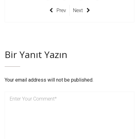
Prev
Next
Bir Yanıt Yazın
Your email address will not be published.