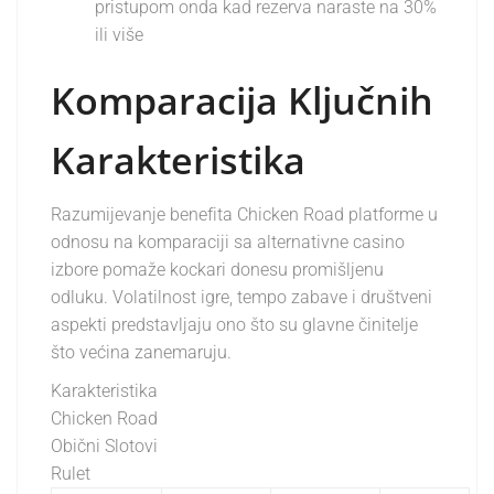
pristupom onda kad rezerva naraste na 30%
ili više
Komparacija Ključnih
Karakteristika
Razumijevanje benefita Chicken Road platforme u
odnosu na komparaciji sa alternativne casino
izbore pomaže kockari donesu promišljenu
odluku. Volatilnost igre, tempo zabave i društveni
aspekti predstavljaju ono što su glavne činitelje
što većina zanemaruju.
Karakteristika
Chicken Road
Obični Slotovi
Rulet