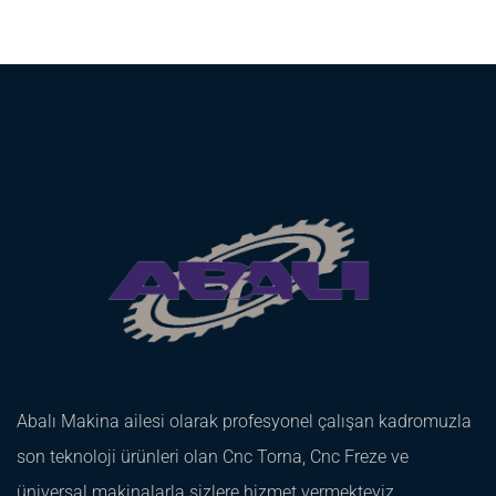
Abalı Makina ailesi olarak profesyonel çalışan kadromuzla
son teknoloji ürünleri olan Cnc Torna, Cnc Freze ve
üniversal makinalarla sizlere hizmet vermekteyiz.