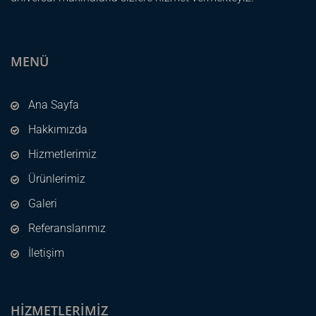
MENÜ
Ana Sayfa
Hakkımızda
Hizmetlerimiz
Ürünlerimiz
Galeri
Referanslarımız
İletişim
HIZMETLERIMIZ