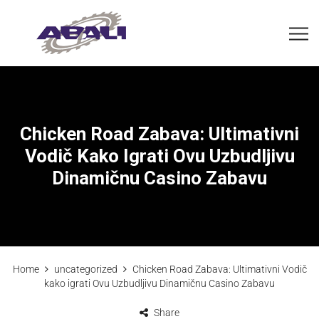
Chicken Road Zabava: Ultimativni
Vodič Kako Igrati Ovu Uzbudljivu
Dinamičnu Casino Zabavu
Home
uncategorized
Chicken Road Zabava: Ultimativni Vodič
kako igrati Ovu Uzbudljivu Dinamičnu Casino Zabavu
Share