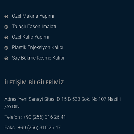
Özel Makina Yapımı
Talaşlı Fason İmalatı
Özel Kalıp Yapımı
Plastik Enjeksiyon Kalıbı
Saç Bükme Kesme Kalıbı
İLETIŞIM BILGILERIMIZ
Adres: Yeni Sanayi Sitesi D-15 B 533 Sok. No:107 Nazilli
/AYDIN
Telefon : +90 (256) 316 26 41
Faks : +90 (256) 316 26 47