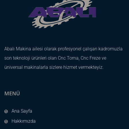
Abalı Makina ailesi olarak profesyonel çalışan kadromuzla
son teknoloji ürünleri olan Cnc Torna, Cnc Freze ve
üniversal makinalarla sizlere hizmet vermekteyiz.
MENÜ
Ana Sayfa
Hakkımızda