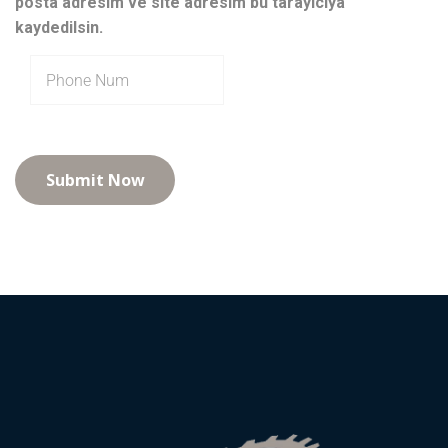
posta adresim ve site adresim bu tarayıcıya
kaydedilsin.