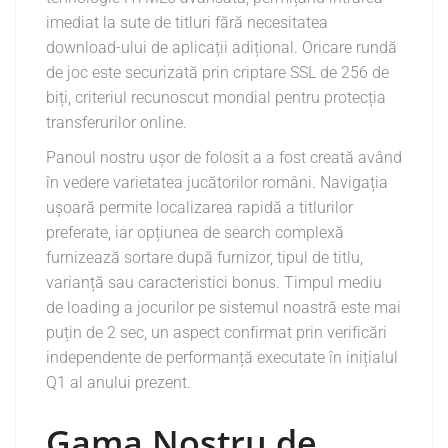
imediat la sute de titluri fără necesitatea
download-ului de aplicații adițional. Oricare rundă
de joc este securizată prin criptare SSL de 256 de
biți, criteriul recunoscut mondial pentru protecția
transferurilor online.
Panoul nostru ușor de folosit a a fost creată având
în vedere varietatea jucătorilor români. Navigația
ușoară permite localizarea rapidă a titlurilor
preferate, iar opțiunea de search complexă
furnizează sortare după furnizor, tipul de titlu,
varianță sau caracteristici bonus. Timpul mediu
de loading a jocurilor pe sistemul noastră este mai
puțin de 2 sec, un aspect confirmat prin verificări
independente de performanță executate în inițialul
Q1 al anului prezent.
Gama Nostru de