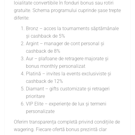
loialitate convertibile în fonduri bonus sau rotiri
gratuite. Schema programului cuprinde șase trepte
diferite:
Bronz – acces la tournaments săptămânale
și cashback de 5%
Argint – manager de cont personal și
cashback de 8%
Aur – plafoane de retragere majorate și
bonus monthly personalizat
Platină – invites la events exclusiviste și
cashback de 12%
Diamant – gifts customizate și retrageri
prioritare
VIP Elite – experiențe de lux și termeni
personalizate
Oferim transparența completă privind condițiile de
wagering. Fiecare ofertă bonus prezintă clar