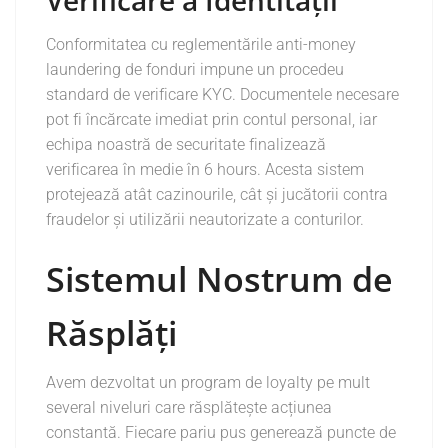
Verificare a Identității
Conformitatea cu reglementările anti-money
laundering de fonduri impune un procedeu
standard de verificare KYC. Documentele necesare
pot fi încărcate imediat prin contul personal, iar
echipa noastră de securitate finalizează
verificarea în medie în 6 hours. Acesta sistem
protejează atât cazinourile, cât și jucătorii contra
fraudelor și utilizării neautorizate a conturilor.
Sistemul Nostrum de
Răsplăți
Avem dezvoltat un program de loyalty pe mult
several niveluri care răsplătește acțiunea
constantă. Fiecare pariu pus generează puncte de