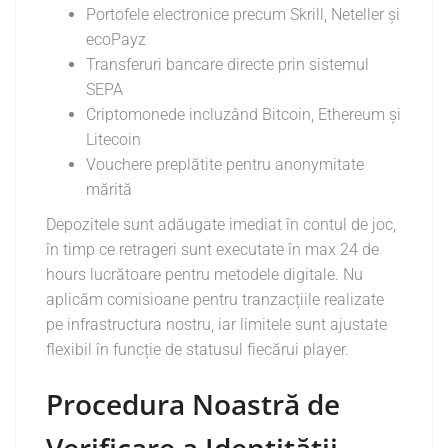
Portofele electronice precum Skrill, Neteller și
ecoPayz
Transferuri bancare directe prin sistemul
SEPA
Criptomonede incluzând Bitcoin, Ethereum și
Litecoin
Vouchere preplătite pentru anonymitate
mărită
Depozitele sunt adăugate imediat în contul de joc,
în timp ce retrageri sunt executate în max 24 de
hours lucrătoare pentru metodele digitale. Nu
aplicăm comisioane pentru tranzacțiile realizate
pe infrastructura nostru, iar limitele sunt ajustate
flexibil în funcție de statusul fiecărui player.
Procedura Noastră de