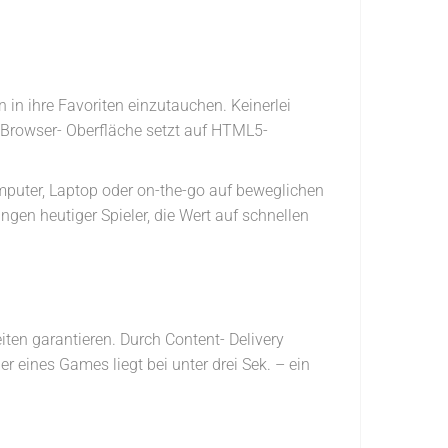
n ihre Favoriten einzutauchen. Keinerlei
 Browser- Oberfläche setzt auf HTML5-
mputer, Laptop oder on-the-go auf beweglichen
ngen heutiger Spieler, die Wert auf schnellen
iten garantieren. Durch Content- Delivery
r eines Games liegt bei unter drei Sek. – ein