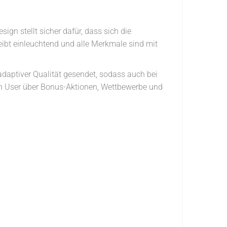
gn stellt sicher dafür, dass sich die
eibt einleuchtend und alle Merkmale sind mit
adaptiver Qualität gesendet, sodass auch bei
ren User über Bonus-Aktionen, Wettbewerbe und