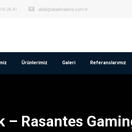
316 26 41
abali@abalimakina.com.tr
miz
Ürünlerimiz
Galeri
Referanslarımız
nk – Rasantes Gamin