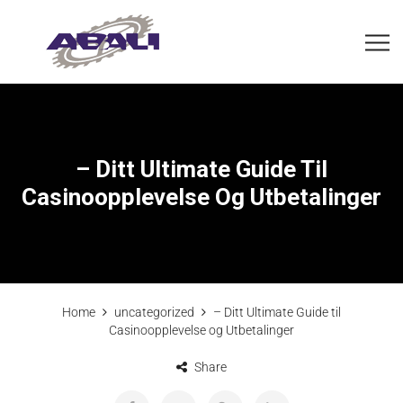
– Ditt Ultimate Guide Til
Casinoopplevelse Og Utbetalinger
Home
uncategorized
– Ditt Ultimate Guide til
Casinoopplevelse og Utbetalinger
Share