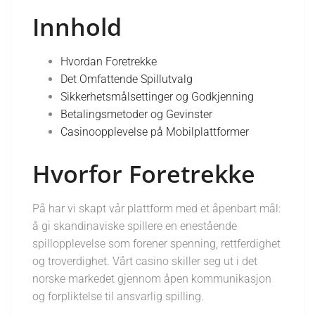
Innhold
Hvordan Foretrekke
Det Omfattende Spillutvalg
Sikkerhetsmålsettinger og Godkjenning
Betalingsmetoder og Gevinster
Casinoopplevelse på Mobilplattformer
Hvorfor Foretrekke
På har vi skapt vår plattform med et åpenbart mål:
å gi skandinaviske spillere en enestående
spillopplevelse som forener spenning, rettferdighet
og troverdighet. Vårt casino skiller seg ut i det
norske markedet gjennom åpen kommunikasjon
og forpliktelse til ansvarlig spilling.