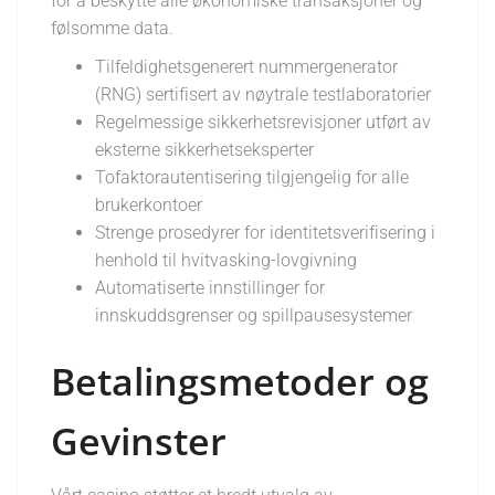
for å beskytte alle økonomiske transaksjoner og
følsomme data.
Tilfeldighetsgenerert nummergenerator
(RNG) sertifisert av nøytrale testlaboratorier
Regelmessige sikkerhetsrevisjoner utført av
eksterne sikkerhetseksperter
Tofaktorautentisering tilgjengelig for alle
brukerkontoer
Strenge prosedyrer for identitetsverifisering i
henhold til hvitvasking-lovgivning
Automatiserte innstillinger for
innskuddsgrenser og spillpausesystemer
Betalingsmetoder og
Gevinster