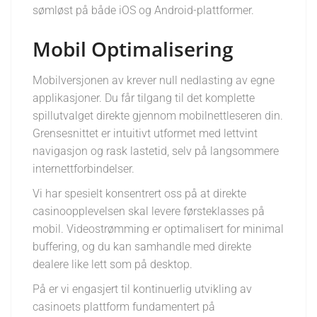
sømløst på både iOS og Android-plattformer.
Mobil Optimalisering
Mobilversjonen av krever null nedlasting av egne
applikasjoner. Du får tilgang til det komplette
spillutvalget direkte gjennom mobilnettleseren din.
Grensesnittet er intuitivt utformet med lettvint
navigasjon og rask lastetid, selv på langsommere
internettforbindelser.
Vi har spesielt konsentrert oss på at direkte
casinoopplevelsen skal levere førsteklasses på
mobil. Videostrømming er optimalisert for minimal
buffering, og du kan samhandle med direkte
dealere like lett som på desktop.
På er vi engasjert til kontinuerlig utvikling av
casinoets plattform fundamentert på