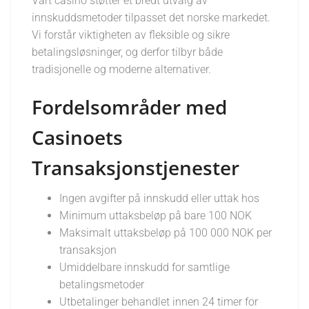
Vårt casino støtter et bredt utvalg av
innskuddsmetoder tilpasset det norske markedet.
Vi forstår viktigheten av fleksible og sikre
betalingsløsninger, og derfor tilbyr både
tradisjonelle og moderne alternativer.
Fordelsområder med
Casinoets
Transaksjonstjenester
Ingen avgifter på innskudd eller uttak hos
Minimum uttaksbeløp på bare 100 NOK
Maksimalt uttaksbeløp på 100 000 NOK per
transaksjon
Umiddelbare innskudd for samtlige
betalingsmetoder
Utbetalinger behandlet innen 24 timer for