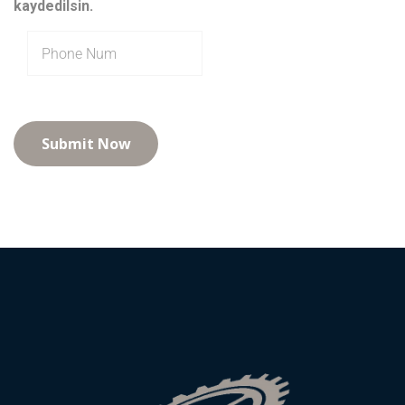
kaydedilsin.