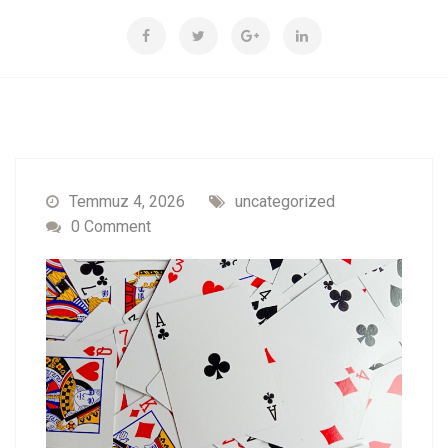
Temmuz 4, 2026
uncategorized
0 Comment