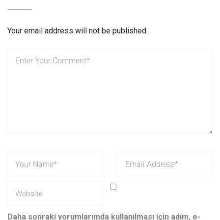
Your email address will not be published.
Daha sonraki yorumlarımda kullanılması için adım, e-