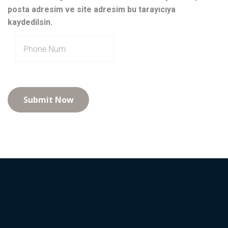
posta adresim ve site adresim bu tarayıcıya
kaydedilsin.