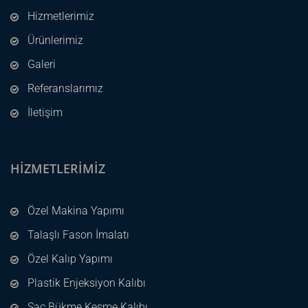
Hizmetlerimiz
Ürünlerimiz
Galeri
Referanslarımız
İletişim
HIZMETLERIMIZ
Özel Makina Yapımı
Talaşlı Fason İmalatı
Özel Kalıp Yapımı
Plastik Enjeksiyon Kalıbı
Saç Bükme Kesme Kalıbı