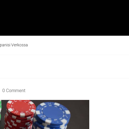
panisi Verkossa
0 Comment