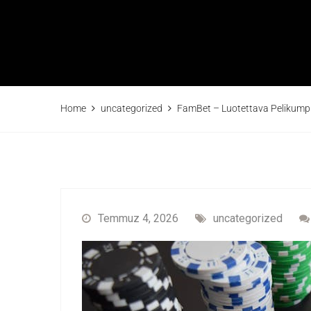
Home
uncategorized
FamBet – Luotettava Pelikump
Temmuz 4, 2026
uncategorized