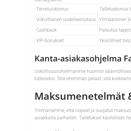
Tervetulobonus
Talletusbonus tu
Viikoittainen uudelleenlataus
Ylimääräinen bo
Cashback
Palautus tappioi
VIP-bonukset
Yksilölliset tar
Kanta-asiakasohjelma F
Uskollisuusohjelmamme huomioi säännöllisesti a
käteiseksi. Sitä enemmän pelaat, sitä korkeamm
Maksumenetelmät &
Ymmärrämme, että nopeat ja suojatut maksuta
asiakkaita parhaiten. Talletukset käsitellään h