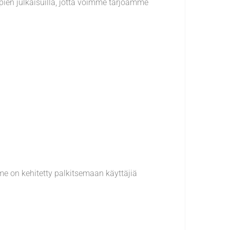
ien julkaisuilla, jotta voimme tarjoamme
me on kehitetty palkitsemaan käyttäjiä