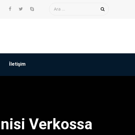
İletişim
nisi Verkossa