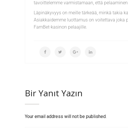
tavoittelemme varmistamaan, että pelaaminen 
Läpinäkyvyys on meille tärkeää, minkä takia k
Asiakkaidemme luottamus on voitettava joka p
FamBet-kasinon pelaajille.
Bir Yanıt Yazın
Your email address will not be published.