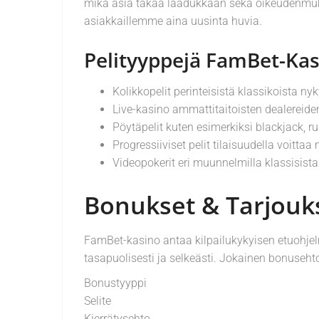
mikä asia takaa laadukkaan sekä oikeudenmuka
asiakkaillemme aina uusinta huvia.
Pelityyppejä FamBet-Kas
Kolikkopelit perinteisistä klassikoista nyk
Live-kasino ammattitaitoisten dealereide
Pöytäpelit kuten esimerkiksi blackjack, rul
Progressiiviset pelit tilaisuudella voittaa 
Videopokerit eri muunnelmilla klassisista
Bonukset & Tarjouk
FamBet-kasino antaa kilpailukykyisen etuohjel
tasapuolisesti ja selkeästi. Jokainen bonusehtom
Bonustyyppi
Selite
Kierrätysehto