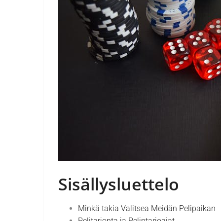
Sisällysluettelo
Minkä takia Valitsea Meidän Pelipaikan
Pelitarjonta ja Pelintarjoajat