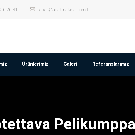
316 26 41
abali@abalimakina.com.tr
miz
Ürünlerimiz
Galeri
Referanslarımız
tettava Pelikumppa