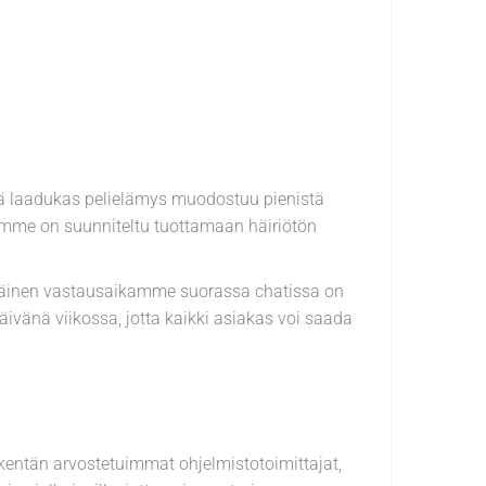
tä laadukas pelielämys muodostuu pienistä
tamme on suunniteltu tuottamaan häiriötön
äräinen vastausaikamme suorassa chatissa on
vänä viikossa, jotta kaikki asiakas voi saada
kentän arvostetuimmat ohjelmistotoimittajat,