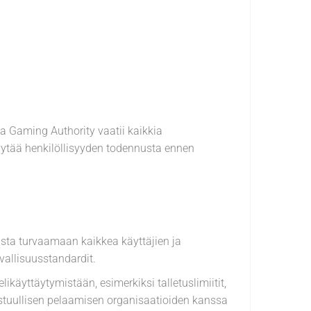
ta Gaming Authority vaatii kaikkia
ytää henkilöllisyyden todennusta ennen
ta turvaamaan kaikkea käyttäjien ja
rvallisuusstandardit.
ikäyttäytymistään, esimerkiksi talletuslimiitit,
vastuullisen pelaamisen organisaatioiden kanssa