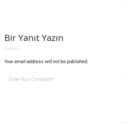
Bir Yanıt Yazın
Your email address will not be published.