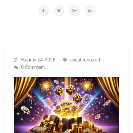
Haziran 24, 2026
uncategorized
0 Comment