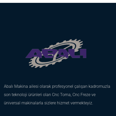
Abalı Makina ailesi olarak profesyonel çalışan kadromuzla
son teknoloji ürünleri olan Cnc Torna, Cnc Freze ve
üniversal makinalarla sizlere hizmet vermekteyiz.