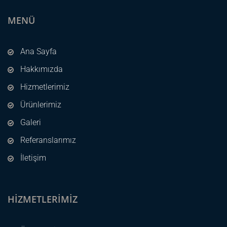
MENÜ
Ana Sayfa
Hakkımızda
Hizmetlerimiz
Ürünlerimiz
Galeri
Referanslarımız
İletişim
HIZMETLERIMIZ