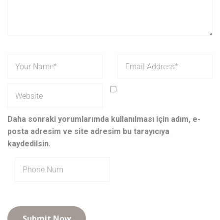
Daha sonraki yorumlarımda kullanılması için adım, e-
posta adresim ve site adresim bu tarayıcıya
kaydedilsin.