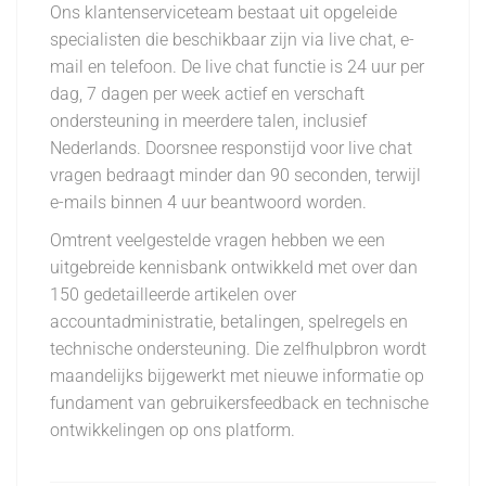
Ons klantenserviceteam bestaat uit opgeleide
specialisten die beschikbaar zijn via live chat, e-
mail en telefoon. De live chat functie is 24 uur per
dag, 7 dagen per week actief en verschaft
ondersteuning in meerdere talen, inclusief
Nederlands. Doorsnee responstijd voor live chat
vragen bedraagt minder dan 90 seconden, terwijl
e-mails binnen 4 uur beantwoord worden.
Omtrent veelgestelde vragen hebben we een
uitgebreide kennisbank ontwikkeld met over dan
150 gedetailleerde artikelen over
accountadministratie, betalingen, spelregels en
technische ondersteuning. Die zelfhulpbron wordt
maandelijks bijgewerkt met nieuwe informatie op
fundament van gebruikersfeedback en technische
ontwikkelingen op ons platform.