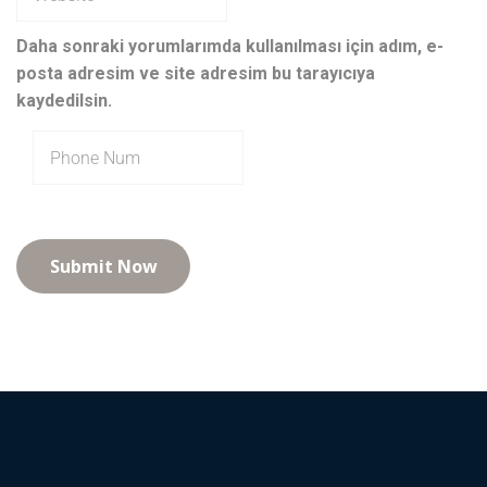
Daha sonraki yorumlarımda kullanılması için adım, e-
posta adresim ve site adresim bu tarayıcıya
kaydedilsin.