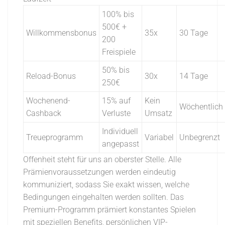
100% bis
500€ +
Willkommensbonus
35x
30 Tage
200
Freispiele
50% bis
Reload-Bonus
30x
14 Tage
250€
Wochenend-
15% auf
Kein
Wöchentlich
Cashback
Verluste
Umsatz
Individuell
Treueprogramm
Variabel
Unbegrenzt
angepasst
Offenheit steht für uns an oberster Stelle. Alle
Prämienvoraussetzungen werden eindeutig
kommuniziert, sodass Sie exakt wissen, welche
Bedingungen eingehalten werden sollten. Das
Premium-Programm prämiert konstantes Spielen
mit speziellen Benefits, persönlichen VIP-