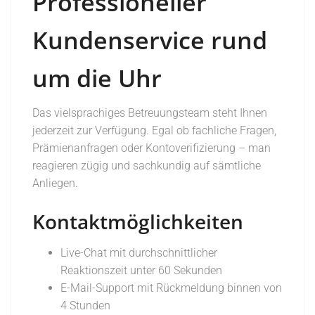
Professioneller
Kundenservice rund
um die Uhr
Das vielsprachiges Betreuungsteam steht Ihnen
jederzeit zur Verfügung. Egal ob fachliche Fragen,
Prämienanfragen oder Kontoverifizierung – man
reagieren zügig und sachkundig auf sämtliche
Anliegen.
Kontaktmöglichkeiten
Live-Chat mit durchschnittlicher
Reaktionszeit unter 60 Sekunden
E-Mail-Support mit Rückmeldung binnen von
4 Stunden