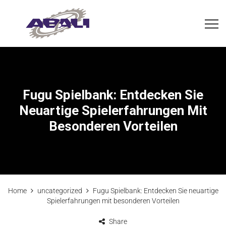
Fugu Spielbank: Entdecken Sie
Neuartige Spielerfahrungen Mit
Besonderen Vorteilen
Home
uncategorized
Fugu Spielbank: Entdecken Sie neuartige
Spielerfahrungen mit besonderen Vorteilen
Share