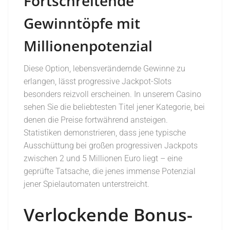
Fortschreitende
Gewinntöpfe mit
Millionenpotenzial
Diese Option, lebensverändernde Gewinne zu
erlangen, lässt progressive Jackpot-Slots
besonders reizvoll erscheinen. In unserem Casino
sehen Sie die beliebtesten Titel jener Kategorie, bei
denen die Preise fortwährend ansteigen.
Statistiken demonstrieren, dass jene typische
Ausschüttung bei großen progressiven Jackpots
zwischen 2 und 5 Millionen Euro liegt – eine
geprüfte Tatsache, die jenes immense Potenzial
jener Spielautomaten unterstreicht.
Verlockende Bonus-