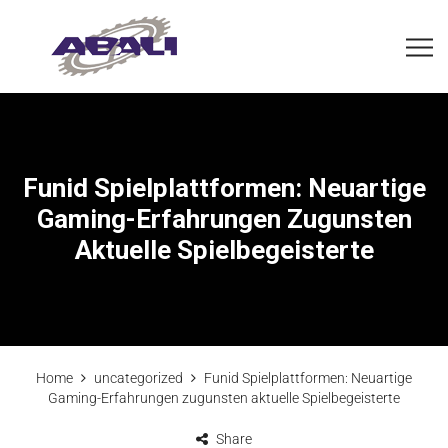
Funid Spielplattformen: Neuartige
Gaming-Erfahrungen Zugunsten
Aktuelle Spielbegeisterte
Home
uncategorized
Funid Spielplattformen: Neuartige
Gaming-Erfahrungen zugunsten aktuelle Spielbegeisterte
Share