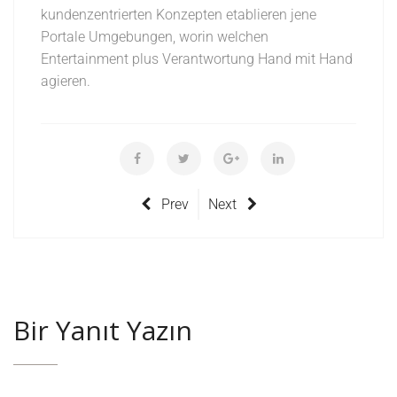
kundenzentrierten Konzepten etablieren jene
Portale Umgebungen, worin welchen
Entertainment plus Verantwortung Hand mit Hand
agieren.
Prev
Next
Bir Yanıt Yazın