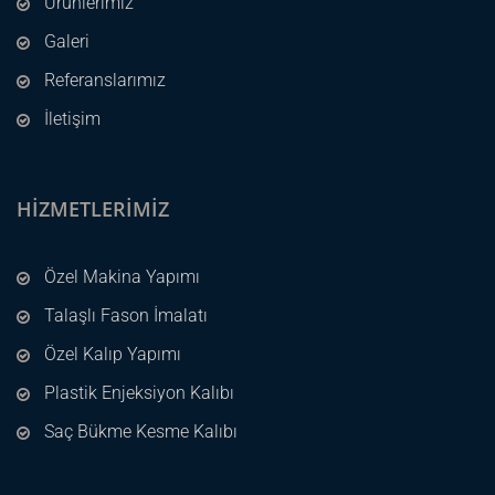
Ürünlerimiz
Galeri
Referanslarımız
İletişim
HIZMETLERIMIZ
Özel Makina Yapımı
Talaşlı Fason İmalatı
Özel Kalıp Yapımı
Plastik Enjeksiyon Kalıbı
Saç Bükme Kesme Kalıbı