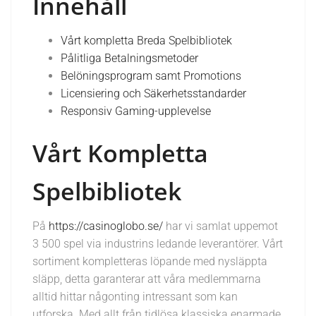
Innehåll
Vårt kompletta Breda Spelbibliotek
Pålitliga Betalningsmetoder
Belöningsprogram samt Promotions
Licensiering och Säkerhetsstandarder
Responsiv Gaming-upplevelse
Vårt Kompletta
Spelbibliotek
På
https://casinoglobo.se/
har vi samlat uppemot
3 500 spel via industrins ledande leverantörer. Vårt
sortiment kompletteras löpande med nysläppta
släpp, detta garanterar att våra medlemmarna
alltid hittar någonting intressant som kan
utforska. Med allt från tidlösa klassiska enarmade