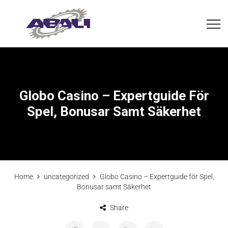
Globo Casino – Expertguide För
Spel, Bonusar Samt Säkerhet
Home
uncategorized
Globo Casino – Expertguide för Spel,
Bonusar samt Säkerhet
Share