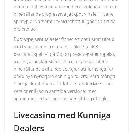
banditer till avancerade moderna videoautomater
innehållande progressiva jackpot vinster – varje
speltyp är varsamt utvald för att tillgodose skilda
preferenser.
Bordsspelsentusiaster finner ett brett stort utbud
med varianter inom roulette, black jack &
baccarat-spel. Vi på Globo presenterar europeisk
roulett, amerikansk roulett och fransk roulette
innehållande skiftande spelgränser lämpliga för
både nya nybörjare och high rollers. Våra många
blackjack-alternativ omfattar standardversioner
versioner liksom samtida versioner med
spännande extra spel och särskilda spelregler.
Livecasino med Kunniga
Dealers