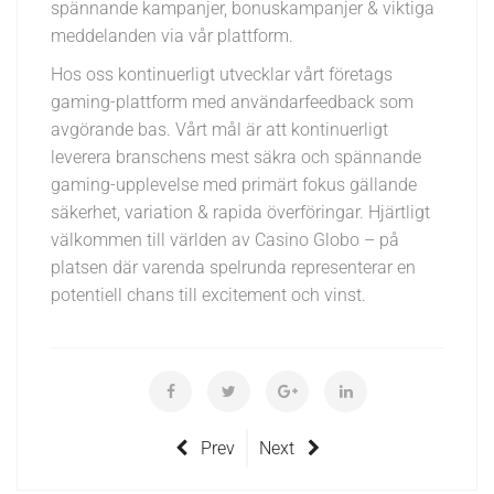
spännande kampanjer, bonuskampanjer & viktiga
meddelanden via vår plattform.
Hos oss kontinuerligt utvecklar vårt företags
gaming-plattform med användarfeedback som
avgörande bas. Vårt mål är att kontinuerligt
leverera branschens mest säkra och spännande
gaming-upplevelse med primärt fokus gällande
säkerhet, variation & rapida överföringar. Hjärtligt
välkommen till världen av Casino Globo – på
platsen där varenda spelrunda representerar en
potentiell chans till excitement och vinst.
Prev
Next