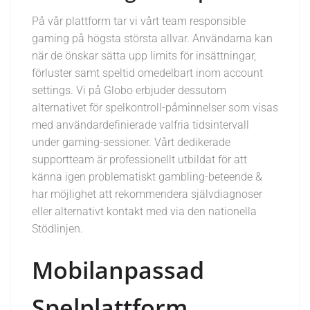
På vår plattform tar vi vårt team responsible
gaming på högsta största allvar. Användarna kan
när de önskar sätta upp limits för insättningar,
förluster samt speltid omedelbart inom account
settings. Vi på Globo erbjuder dessutom
alternativet för spelkontroll-påminnelser som visas
med användardefinierade valfria tidsintervall
under gaming-sessioner. Vårt dedikerade
supportteam är professionellt utbildat för att
känna igen problematiskt gambling-beteende &
har möjlighet att rekommendera självdiagnoser
eller alternativt kontakt med via den nationella
Stödlinjen.
Mobilanpassad
Spelplattform