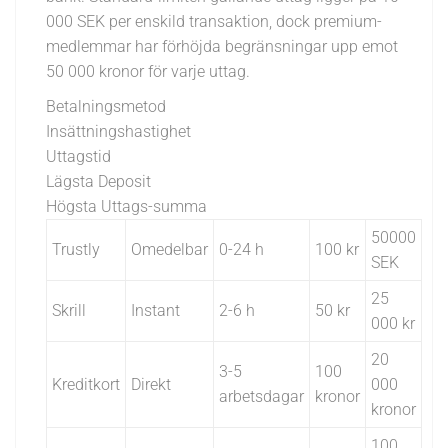
000 SEK per enskild transaktion, dock premium-
medlemmar har förhöjda begränsningar upp emot
50 000 kronor för varje uttag.
Betalningsmetod
Insättningshastighet
Uttagstid
Lägsta Deposit
Högsta Uttags-summa
50000
Trustly
Omedelbar
0-24 h
100 kr
SEK
25
Skrill
Instant
2-6 h
50 kr
000 kr
20
3-5
100
Kreditkort
Direkt
000
arbetsdagar
kronor
kronor
100