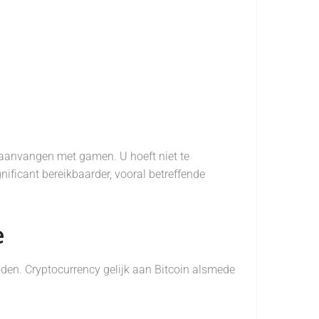
aanvangen met gamen. U hoeft niet te
nificant bereikbaarder, vooral betreffende
e
den. Cryptocurrency gelijk aan Bitcoin alsmede