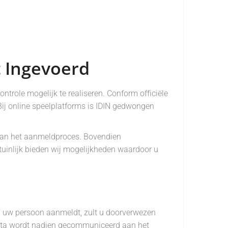
 Ingevoerd
ntrole mogelijk te realiseren. Conform officiële
Bij online speelplatforms is IDIN gedwongen
t aan het aanmeldproces. Bovendien
tuinlijk bieden wij mogelijkheden waardoor u
n u uw persoon aanmeldt, zult u doorverwezen
 data wordt nadien gecommuniceerd aan het