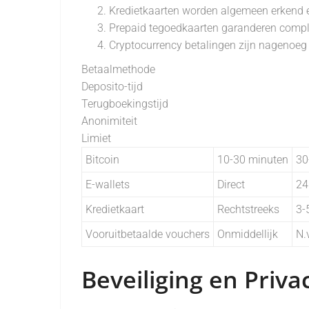
Kredietkaarten worden algemeen erkend 
Prepaid tegoedkaarten garanderen complet
Cryptocurrency betalingen zijn nagenoeg
Betaalmethode
Deposito-tijd
Terugboekingstijd
Anonimiteit
Limiet
Bitcoin
10-30 minuten
30
E-wallets
Direct
24
Kredietkaart
Rechtstreeks
3-
Vooruitbetaalde vouchers
Onmiddellijk
N.v
Beveiliging en Priv