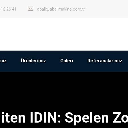
316 26 41
abali@abalimakina.com.tr
miz
Ürünlerimiz
Galeri
Referanslarımız
ten IDIN: Spelen Zo