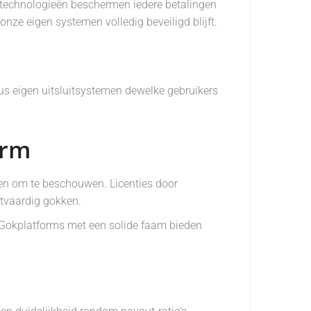
ngstechnologieën beschermen iedere betalingen
onze eigen systemen volledig beveiligd blijft.
s eigen uitsluitsystemen dewelke gebruikers
orm
ren om te beschouwen. Licenties door
tvaardig gokken.
. Gokplatforms met een solide faam bieden