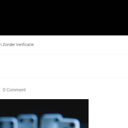
 Zonder Verificatie
0 Comment