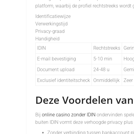
platform, waarbij de profiel rechtstreeks wordt 
Identificatiewijze
Verwerkingstijd
Privacy-graad
Handigheid
IDIN
Rechtstreeks
Geri
E-mail bevestiging
5-10 min
Hoo
Document upload
24-48 u
Gemi
Exclusief identiteitscheck
Onmiddellijk
Zeer
Deze Voordelen van 
Bij
online casino zonder IDIN
ondervinden spele
buiten IDIN vormt deze verhoogde privacy plus 
Zonder verbinding tussen bankaccount plu