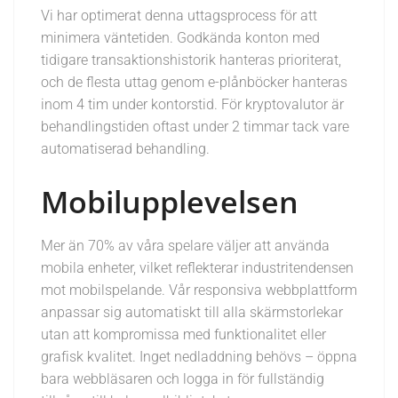
Vi har optimerat denna uttagsprocess för att
minimera väntetiden. Godkända konton med
tidigare transaktionshistorik hanteras prioriterat,
och de flesta uttag genom e-plånböcker hanteras
inom 4 tim under kontorstid. För kryptovalutor är
behandlingstiden oftast under 2 timmar tack vare
automatiserad behandling.
Mobilupplevelsen
Mer än 70% av våra spelare väljer att använda
mobila enheter, vilket reflekterar industritendensen
mot mobilspelande. Vår responsiva webbplattform
anpassar sig automatiskt till alla skärmstorlekar
utan att kompromissa med funktionalitet eller
grafisk kvalitet. Inget nedladdning behövs – öppna
bara webbläsaren och logga in för fullständig