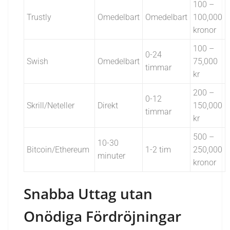
100 –
Trustly
Omedelbart
Omedelbart
100,000
kronor
100 –
0-24
Swish
Omedelbart
75,000
timmar
kr
200 –
0-12
Skrill/Neteller
Direkt
150,000
timmar
kr
500 –
10-30
Bitcoin/Ethereum
1-2 tim
250,000
minuter
kronor
Snabba Uttag utan
Onödiga Fördröjningar