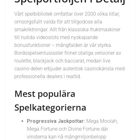
Vårt spelbibliotek omfattar över 2000 olika titlar,
omsorgsfullt valda för att tillgodose alla
smakriktningar. Allt från klassiska fruktmaskiner
till nutida videoslots med nyskapande
bonusfunktioner – mångfalden är vår styrka.
Bordsspelsentusiaster finner otaliga versioner av
roulette, blackjack och baccarat, medan live
casino-delen erbjuder autentisk casinokänsla med
professionella dealers i realtid.
Mest populära
Spelkategorierna
Progressiva Jackpottar:
Mega Moolah,
Mega Fortune och Divine Fortune där
vinsterna kan nå mångmiljonbelopp