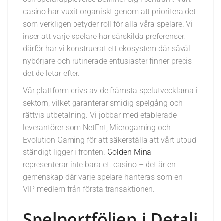
casino har vuxit organiskt genom att prioritera det
som verkligen betyder roll för alla våra spelare. Vi
inser att varje spelare har särskilda preferenser,
därför har vi konstruerat ett ekosystem där såväl
nybörjare och rutinerade entusiaster finner precis
det de letar efter.
Vår plattform drivs av de främsta spelutvecklarna i
sektorn, vilket garanterar smidig spelgång och
rättvis utbetalning. Vi jobbar med etablerade
leverantörer som NetEnt, Microgaming och
Evolution Gaming för att säkerställa att vårt utbud
ständigt ligger i fronten.
Golden Mina
representerar inte bara ett casino – det är en
gemenskap där varje spelare hanteras som en
VIP-medlem från första transaktionen.
Spelportföljen i Detalj