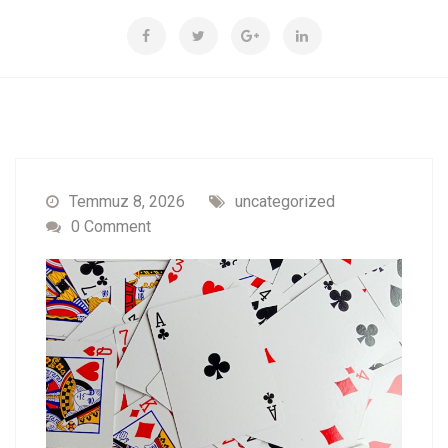
Temmuz 8, 2026
uncategorized
0 Comment