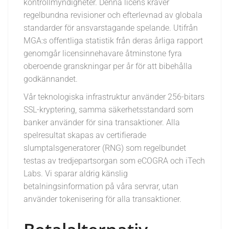
kontrollmyndigheter. Denna licens kräver
regelbundna revisioner och efterlevnad av globala
standarder för ansvarstagande spelande. Utifrån
MGA:s offentliga statistik från deras årliga rapport
genomgår licensinnehavare åtminstone fyra
oberoende granskningar per år för att bibehålla
godkännandet.
Vår teknologiska infrastruktur använder 256-bitars
SSL-kryptering, samma säkerhetsstandard som
banker använder för sina transaktioner. Alla
spelresultat skapas av certifierade
slumptalsgeneratorer (RNG) som regelbundet
testas av tredjepartsorgan som eCOGRA och iTech
Labs. Vi sparar aldrig känslig
betalningsinformation på våra servrar, utan
använder tokenisering för alla transaktioner.