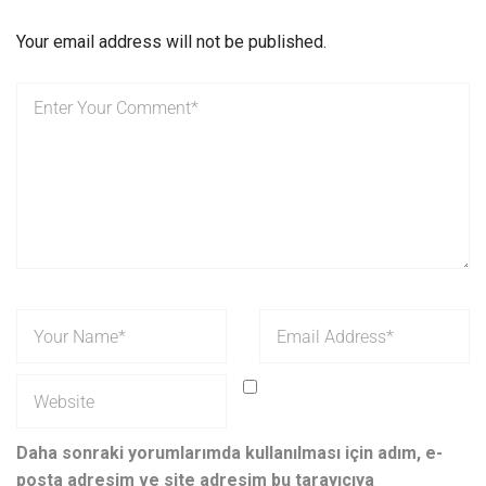
Your email address will not be published.
Daha sonraki yorumlarımda kullanılması için adım, e-
posta adresim ve site adresim bu tarayıcıya