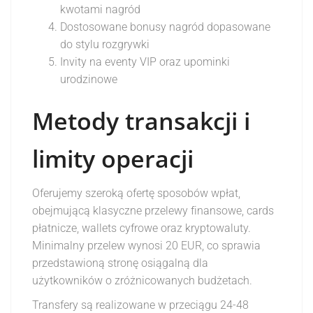
kwotami nagród
Dostosowane bonusy nagród dopasowane
do stylu rozgrywki
Invity na eventy VIP oraz upominki
urodzinowe
Metody transakcji i
limity operacji
Oferujemy szeroką ofertę sposobów wpłat,
obejmującą klasyczne przelewy finansowe, cards
płatnicze, wallets cyfrowe oraz kryptowaluty.
Minimalny przelew wynosi 20 EUR, co sprawia
przedstawioną stronę osiągalną dla
użytkowników o zróżnicowanych budżetach.
Transfery są realizowane w przeciągu 24-48