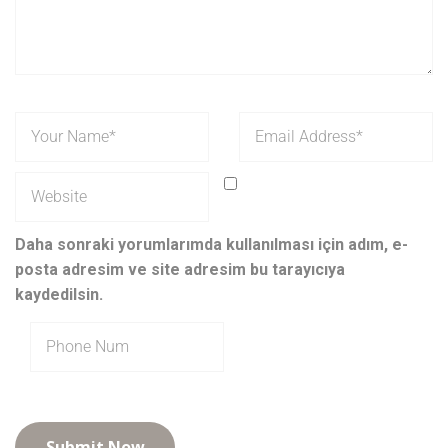
Daha sonraki yorumlarımda kullanılması için adım, e-
posta adresim ve site adresim bu tarayıcıya
kaydedilsin.