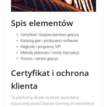
Spis elementów
Certyfikat i bezpieczeństwo gracza
Katalog gier i producenci software
Nagrody i programy VIP
Metody płatności i limity transakcji
Pomoc i serwis graczy
Certyfikat i ochrona
klienta
Ta platforma działa na bazie zezwolenia
przyznanej przez Curacao Gaming (nr zezwolenia