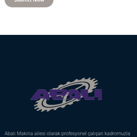
Abalı Makina ailesi olarak profesyonel çalışan kadromuzla