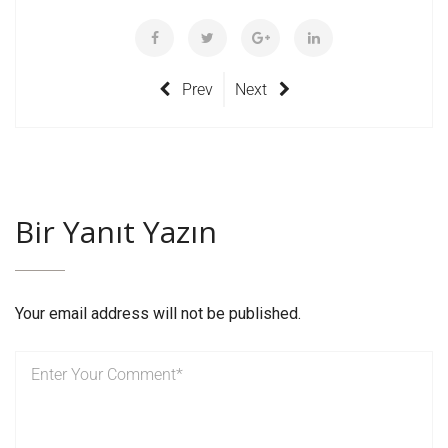
Prev
Next
Bir Yanıt Yazın
Your email address will not be published.