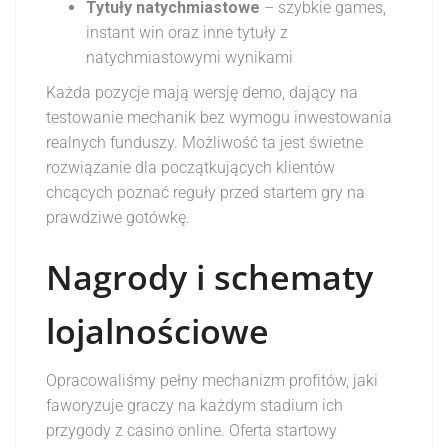
Tytuły natychmiastowe
– szybkie games,
instant win oraz inne tytuły z
natychmiastowymi wynikami
Każda pozycje mają wersję demo, dający na
testowanie mechanik bez wymogu inwestowania
realnych funduszy. Możliwość ta jest świetne
rozwiązanie dla początkujących klientów
chcących poznać reguły przed startem gry na
prawdziwe gotówkę.
Nagrody i schematy
lojalnościowe
Opracowaliśmy pełny mechanizm profitów, jaki
faworyzuje graczy na każdym stadium ich
przygody z casino online. Oferta startowy