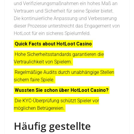
und Verifizierungsmaßnahmen ein hohes Maß an
Vertrauen und Sicherheit für seine Spieler bietet.
Die kontinuierliche Anpassung und Verbesserung
dieser Prozesse unterstreicht das Engagement von
HotLoot für ein sicheres Spielumfeld.
Quick Facts about HotLoot Casino
Hohe Sicherheitsstandards garantieren die
Vertraulichkeit von Spielern.
Regelmäßige Audits durch unabhängige Stellen
sichern faire Spiele.
Wussten Sie schon über HotLoot Casino?
Die KYC-Überprüfung schützt Spieler vor
möglichen Betrügereien.
Häufig gestellte