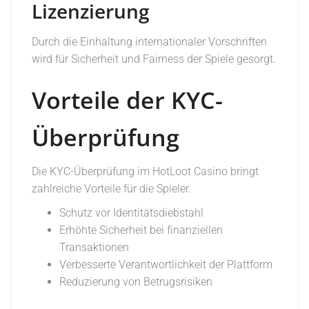
Lizenzierung
Durch die Einhaltung internationaler Vorschriften
wird für Sicherheit und Fairness der Spiele gesorgt.
Vorteile der KYC-
Überprüfung
Die KYC-Überprüfung im HotLoot Casino bringt
zahlreiche Vorteile für die Spieler.
Schutz vor Identitätsdiebstahl
Erhöhte Sicherheit bei finanziellen
Transaktionen
Verbesserte Verantwortlichkeit der Plattform
Reduzierung von Betrugsrisiken