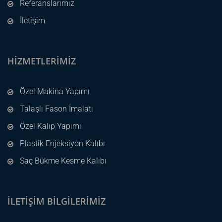
Referanslarımız
İletişim
HIZMETLERIMIZ
Özel Makina Yapımı
Talaşlı Fason İmalatı
Özel Kalıp Yapımı
Plastik Enjeksiyon Kalıbı
Saç Bükme Kesme Kalıbı
İLETIŞIM BILGILERIMIZ