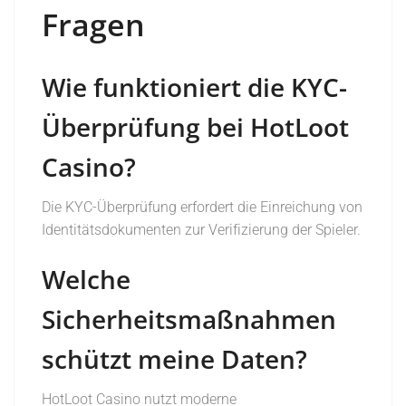
Fragen
Wie funktioniert die KYC-
Überprüfung bei HotLoot
Casino?
Die KYC-Überprüfung erfordert die Einreichung von
Identitätsdokumenten zur Verifizierung der Spieler.
Welche
Sicherheitsmaßnahmen
schützt meine Daten?
HotLoot Casino nutzt moderne