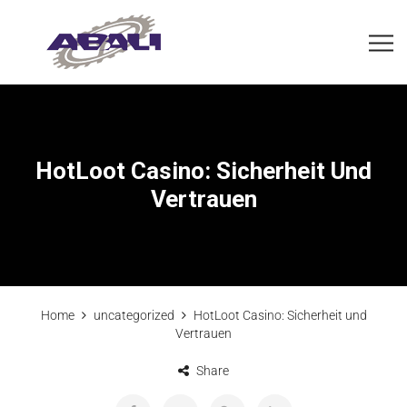
HotLoot Casino: Sicherheit Und
Vertrauen
Home
uncategorized
HotLoot Casino: Sicherheit und
Vertrauen
Share