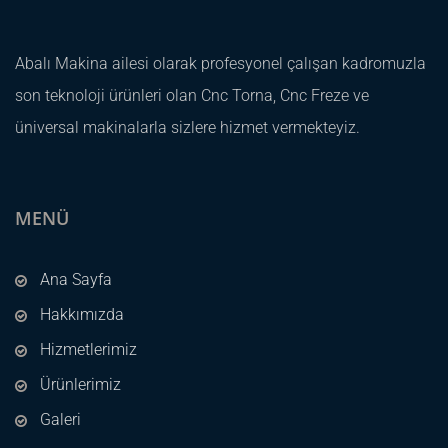
Abalı Makina ailesi olarak profesyonel çalışan kadromuzla
son teknoloji ürünleri olan Cnc Torna, Cnc Freze ve
üniversal makinalarla sizlere hizmet vermekteyiz.
MENÜ
Ana Sayfa
Hakkımızda
Hizmetlerimiz
Ürünlerimiz
Galeri