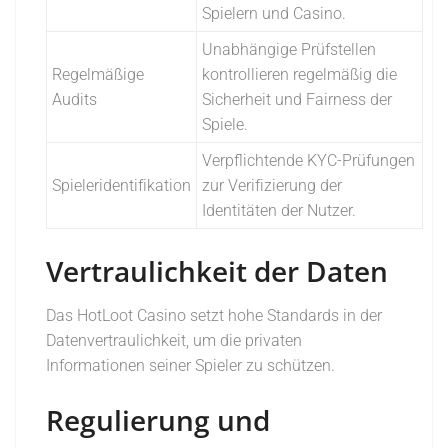
Spielern und Casino.
Unabhängige Prüfstellen
Regelmäßige
kontrollieren regelmäßig die
Audits
Sicherheit und Fairness der
Spiele.
Verpflichtende KYC-Prüfungen
Spieleridentifikation
zur Verifizierung der
Identitäten der Nutzer.
Vertraulichkeit der Daten
Das HotLoot Casino setzt hohe Standards in der
Datenvertraulichkeit, um die privaten
Informationen seiner Spieler zu schützen.
Regulierung und