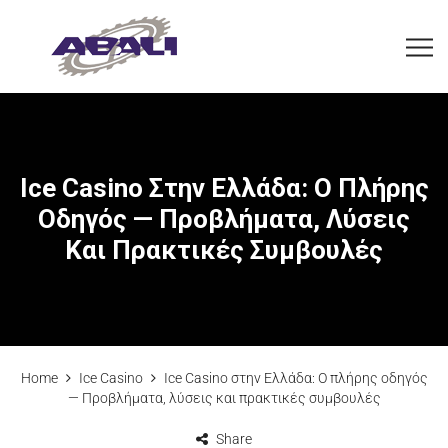
Ice Casino Στην Ελλάδα: Ο Πλήρης
Οδηγός — Προβλήματα, Λύσεις
Και Πρακτικές Συμβουλές
Home
Ice Casino
Ice Casino στην Ελλάδα: Ο πλήρης οδηγός
— Προβλήματα, λύσεις και πρακτικές συμβουλές
Share