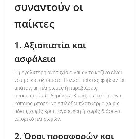
συναντούν οι
παίκτες
1. Αξιοπιστία και
ασφάλεια
Η μεγαλύτερη ανησυχία είναι αν το καζίνο είναι
νόμιμο και αξιόπιστο. Πολλοί παίκτες φοβούνται
απάτες, μη πληρωμές ή παραβιάσεις
προσωπικών δεδομένων. Χωρίς σωστή έρευνα,
κάποιος μπορεί να επιλέξει πλατφόρμα χωρίς
άδεια, χωρίς κρυπτογράφηση ή χωρίς διάφανο
ιστορικό πληρωμών.
2. Όροι προσφορών και