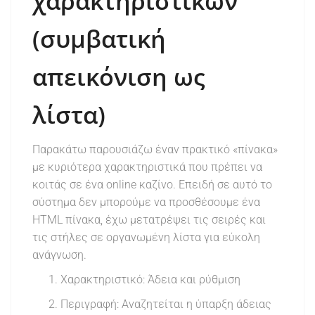
χαρακτηριστικών
(συμβατική
απεικόνιση ως
λίστα)
Παρακάτω παρουσιάζω έναν πρακτικό «πίνακα»
με κυριότερα χαρακτηριστικά που πρέπει να
κοιτάς σε ένα online καζίνο. Επειδή σε αυτό το
σύστημα δεν μπορούμε να προσθέσουμε ένα
HTML πίνακα, έχω μετατρέψει τις σειρές και
τις στήλες σε οργανωμένη λίστα για εύκολη
ανάγνωση.
Χαρακτηριστικό: Άδεια και ρύθμιση
Περιγραφή: Αναζητείται η ύπαρξη άδειας