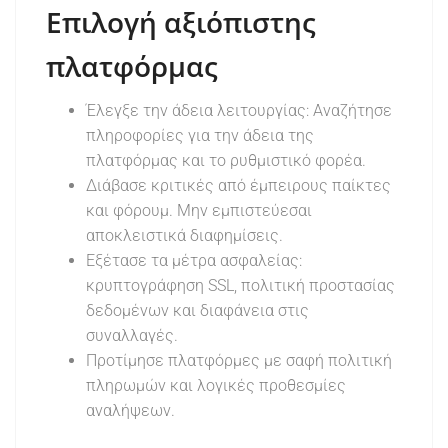
Επιλογή αξιόπιστης
πλατφόρμας
Έλεγξε την άδεια λειτουργίας: Αναζήτησε
πληροφορίες για την άδεια της
πλατφόρμας και το ρυθμιστικό φορέα.
Διάβασε κριτικές από έμπειρους παίκτες
και φόρουμ. Μην εμπιστεύεσαι
αποκλειστικά διαφημίσεις.
Εξέτασε τα μέτρα ασφαλείας:
κρυπτογράφηση SSL, πολιτική προστασίας
δεδομένων και διαφάνεια στις
συναλλαγές.
Προτίμησε πλατφόρμες με σαφή πολιτική
πληρωμών και λογικές προθεσμίες
αναλήψεων.