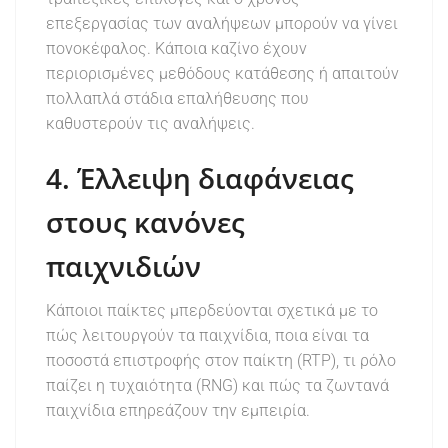
επεξεργασίας των αναλήψεων μπορούν να γίνει
πονοκέφαλος. Κάποια καζίνο έχουν
περιορισμένες μεθόδους κατάθεσης ή απαιτούν
πολλαπλά στάδια επαλήθευσης που
καθυστερούν τις αναλήψεις.
4. Έλλειψη διαφάνειας
στους κανόνες
παιχνιδιών
Κάποιοι παίκτες μπερδεύονται σχετικά με το
πώς λειτουργούν τα παιχνίδια, ποια είναι τα
ποσοστά επιστροφής στον παίκτη (RTP), τι ρόλο
παίζει η τυχαιότητα (RNG) και πώς τα ζωντανά
παιχνίδια επηρεάζουν την εμπειρία.