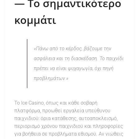
— Το σημαντικότερο
κομμάτι
«Πάνω από το κέρδος, βάζουμε την
ασφάλεια και τη διασκέδαση. Το παιχνίδι
πρέπει να είναι ψυχαγωγία, όχι πηγή
προβλημάτων.»
Το Ice Casino, όπως και κάθε σοβαρή
πλατφόρμα, προωθεί εργαλεία υπεύθυνου
παιχνιδιού: όρια κατάθεσης, αυτοαποκλεισμό,
περιορισμό χρόνου παιχνιδιού και πληροφορίες
για βοήθεια σε προβλήματα εθισμού. Αν νιώθεις