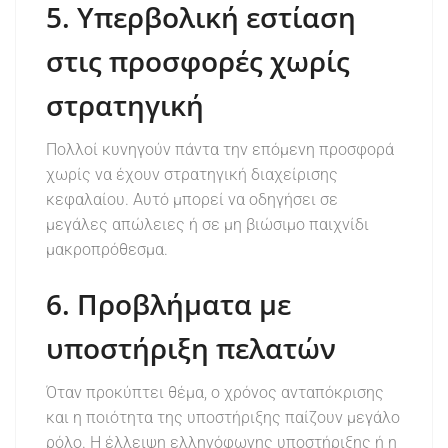
5. Υπερβολική εστίαση
στις προσφορές χωρίς
στρατηγική
Πολλοί κυνηγούν πάντα την επόμενη προσφορά
χωρίς να έχουν στρατηγική διαχείρισης
κεφαλαίου. Αυτό μπορεί να οδηγήσει σε
μεγάλες απώλειες ή σε μη βιώσιμο παιχνίδι
μακροπρόθεσμα.
6. Προβλήματα με
υποστήριξη πελατών
Όταν προκύπτει θέμα, ο χρόνος ανταπόκρισης
και η ποιότητα της υποστήριξης παίζουν μεγάλο
ρόλο. Η έλλειψη ελληνόφωνης υποστήριξης ή η