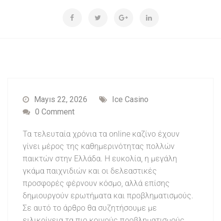
Mayıs 22, 2026
Ice Casino
0 Comment
Τα τελευταία χρόνια τα online καζίνο έχουν
γίνει μέρος της καθημερινότητας πολλών
παικτών στην Ελλάδα. Η ευκολία, η μεγάλη
γκάμα παιχνιδιών και οι δελεαστικές
προσφορές φέρνουν κόσμο, αλλά επίσης
δημιουργούν ερωτήματα και προβληματισμούς.
Σε αυτό το άρθρο θα συζητήσουμε με
ειλικρίνεια τα πιο κοινούς προβληματισμούς