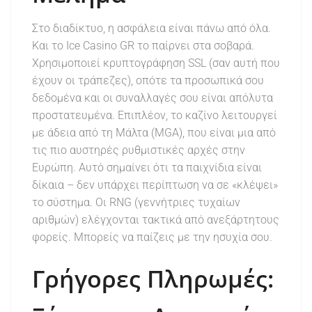
Στο διαδίκτυο, η ασφάλεια είναι πάνω από όλα.
Και το Ice Casino GR το παίρνει στα σοβαρά.
Χρησιμοποιεί κρυπτογράφηση SSL (σαν αυτή που
έχουν οι τράπεζες), οπότε τα προσωπικά σου
δεδομένα και οι συναλλαγές σου είναι απόλυτα
προστατευμένα. Επιπλέον, το καζίνο λειτουργεί
με άδεια από τη Μάλτα (MGA), που είναι μια από
τις πιο αυστηρές ρυθμιστικές αρχές στην
Ευρώπη. Αυτό σημαίνει ότι τα παιχνίδια είναι
δίκαια – δεν υπάρχει περίπτωση να σε «κλέψει»
το σύστημα. Οι RNG (γεννήτριες τυχαίων
αριθμών) ελέγχονται τακτικά από ανεξάρτητους
φορείς. Μπορείς να παίζεις με την ησυχία σου.
Γρήγορες Πληρωμές: