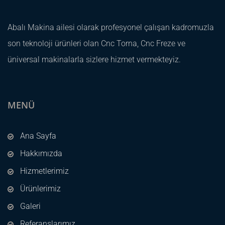
Abalı Makina ailesi olarak profesyonel çalışan kadromuzla
son teknoloji ürünleri olan Cnc Torna, Cnc Freze ve
üniversal makinalarla sizlere hizmet vermekteyiz.
MENÜ
Ana Sayfa
Hakkımızda
Hizmetlerimiz
Ürünlerimiz
Galeri
Referanslarımız