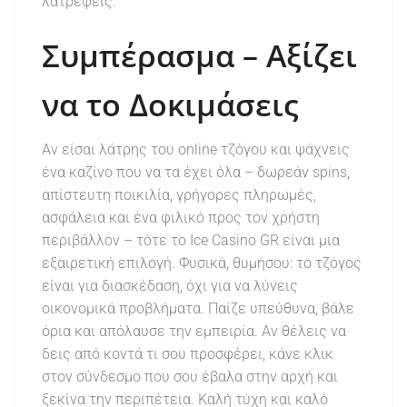
λατρέψεις.
Συμπέρασμα – Αξίζει
να το Δοκιμάσεις
Αν είσαι λάτρης του online τζόγου και ψάχνεις
ένα καζίνο που να τα έχει όλα – δωρεάν spins,
απίστευτη ποικιλία, γρήγορες πληρωμές,
ασφάλεια και ένα φιλικό προς τον χρήστη
περιβάλλον – τότε το Ice Casino GR είναι μια
εξαιρετική επιλογή. Φυσικά, θυμήσου: το τζόγος
είναι για διασκέδαση, όχι για να λύνεις
οικονομικά προβλήματα. Παίζε υπεύθυνα, βάλε
όρια και απόλαυσε την εμπειρία. Αν θέλεις να
δεις από κοντά τι σου προσφέρει, κάνε κλικ
στον σύνδεσμο που σου έβαλα στην αρχή και
ξεκίνα την περιπέτεια. Καλή τύχη και καλό