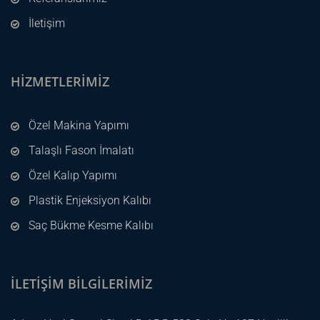
İletişim
HIZMETLERIMIZ
Özel Makina Yapımı
Talaşlı Fason İmalatı
Özel Kalıp Yapımı
Plastik Enjeksiyon Kalıbı
Saç Bükme Kesme Kalıbı
İLETIŞIM BILGILERIMIZ