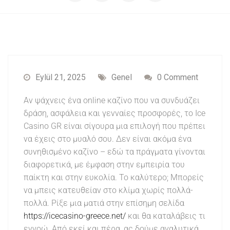
Eylül 21, 2025
Genel
0 Comment
Αν ψάχνεις ένα online καζίνο που να συνδυάζει
δράση, ασφάλεια και γενναίες προσφορές, το Ice
Casino GR είναι σίγουρα μια επιλογή που πρέπει
να έχεις στο μυαλό σου. Δεν είναι ακόμα ένα
συνηθισμένο καζίνο – εδώ τα πράγματα γίνονται
διαφορετικά, με έμφαση στην εμπειρία του
παίκτη και στην ευκολία. Το καλύτερο; Μπορείς
να μπεις κατευθείαν στο κλίμα χωρίς πολλά-
πολλά. Ρίξε μια ματιά στην επίσημη σελίδα
https://icecasino-greece.net/
και θα καταλάβεις τι
εννοώ. Από εκεί και πέρα, ας δούμε αναλυτικά