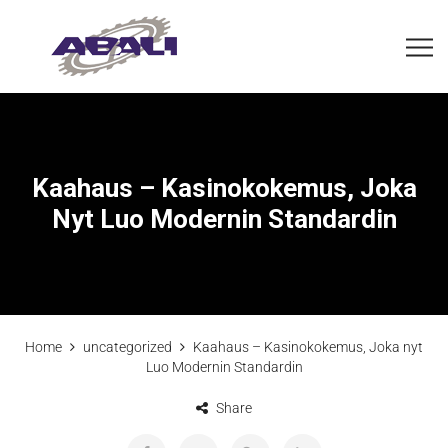
Kaahaus – Kasinokokemus, Joka
Nyt Luo Modernin Standardin
Home
uncategorized
Kaahaus – Kasinokokemus, Joka nyt
Luo Modernin Standardin
Share