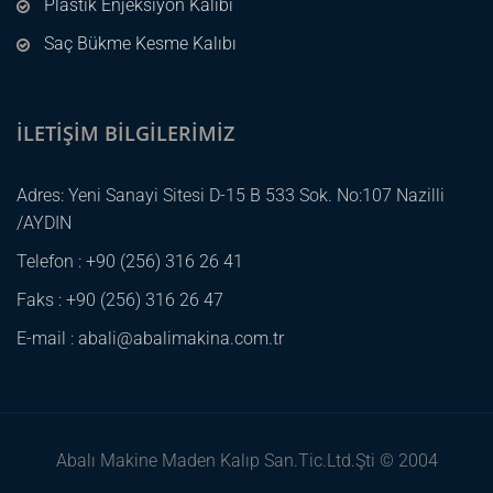
Plastik Enjeksiyon Kalıbı
Saç Bükme Kesme Kalıbı
İLETIŞIM BILGILERIMIZ
Adres: Yeni Sanayi Sitesi D-15 B 533 Sok. No:107 Nazilli
/AYDIN
Telefon : +90 (256) 316 26 41
Faks : +90 (256) 316 26 47
E-mail : abali@abalimakina.com.tr
Abalı Makine Maden Kalıp San.Tic.Ltd.Şti © 2004