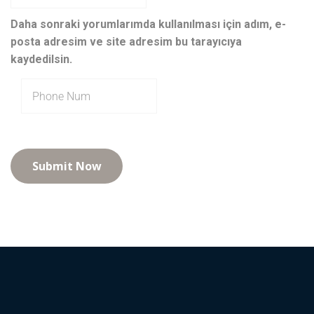
Daha sonraki yorumlarımda kullanılması için adım, e-
posta adresim ve site adresim bu tarayıcıya
kaydedilsin.