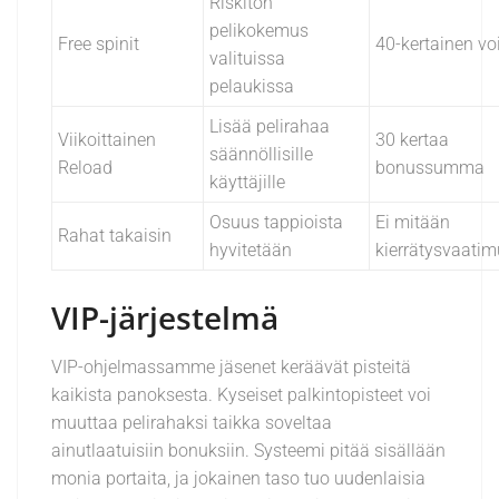
Riskitön
pelikokemus
Free spinit
40-kertainen vo
valituissa
pelaukissa
Lisää pelirahaa
Viikoittainen
30 kertaa
säännöllisille
Reload
bonussumma
käyttäjille
Osuus tappioista
Ei mitään
Rahat takaisin
hyvitetään
kierrätysvaatim
VIP-järjestelmä
VIP-ohjelmassamme jäsenet keräävät pisteitä
kaikista panoksesta. Kyseiset palkintopisteet voi
muuttaa pelirahaksi taikka soveltaa
ainutlaatuisiin bonuksiin. Systeemi pitää sisällään
monia portaita, ja jokainen taso tuo uudenlaisia