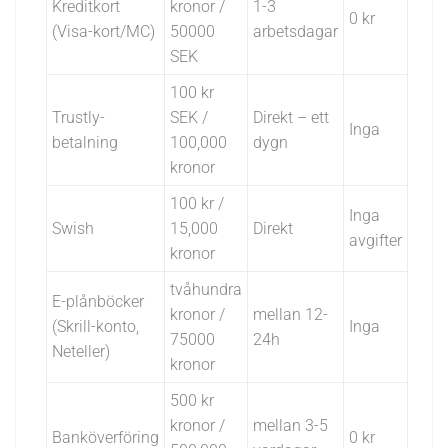
Kreditkort
kronor /
1-3
0 kr
(Visa-kort/MC)
50000
arbetsdagar
SEK
100 kr
Trustly-
SEK /
Direkt – ett
Inga
betalning
100,000
dygn
kronor
100 kr /
Inga
Swish
15,000
Direkt
avgifter
kronor
tvåhundra
E-plånböcker
kronor /
mellan 12-
(Skrill-konto,
Inga
75000
24h
Neteller)
kronor
500 kr
kronor /
mellan 3-5
Banköverföring
0 kr