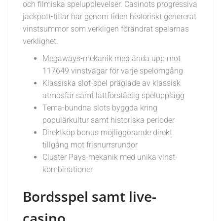
och filmiska spelupplevelser. Casinots progressiva
jackpott-titlar har genom tiden historiskt genererat
vinstsummor som verkligen förändrat spelarnas
verklighet.
Megaways-mekanik med ända upp mot
117649 vinstvägar för varje spelomgång
Klassiska slot-spel präglade av klassisk
atmosfär samt lättförståelig spelupplägg
Tema-bundna slots byggda kring
populärkultur samt historiska perioder
Direktköp bonus möjliggörande direkt
tillgång mot frisnurrsrundor
Cluster Pays-mekanik med unika vinst-
kombinationer
Bordsspel samt live-
casino