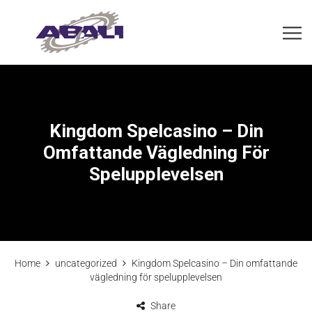
Kingdom Spelcasino – Din
Omfattande Vägledning För
Spelupplevelsen
Home
uncategorized
Kingdom Spelcasino – Din omfattande
vägledning för spelupplevelsen
Share