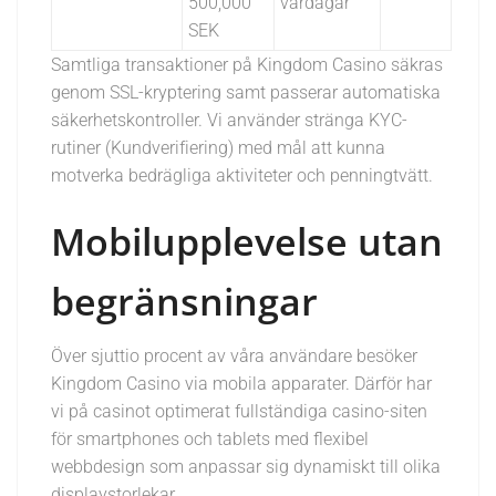
500,000
vardagar
SEK
Samtliga transaktioner på Kingdom Casino säkras
genom SSL-kryptering samt passerar automatiska
säkerhetskontroller. Vi använder stränga KYC-
rutiner (Kundverifiering) med mål att kunna
motverka bedrägliga aktiviteter och penningtvätt.
Mobilupplevelse utan
begränsningar
Över sjuttio procent av våra användare besöker
Kingdom Casino via mobila apparater. Därför har
vi på casinot optimerat fullständiga casino-siten
för smartphones och tablets med flexibel
webbdesign som anpassar sig dynamiskt till olika
displaystorlekar.