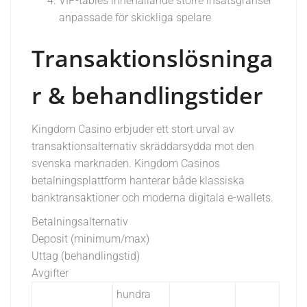
VIP-tables innehållande större insatsgränser
anpassade för skickliga spelare
Transaktionslösninga
r & behandlingstider
Kingdom Casino erbjuder ett stort urval av
transaktionsalternativ skräddarsydda mot den
svenska marknaden. Kingdom Casinos
betalningsplattform hanterar både klassiska
banktransaktioner och moderna digitala e-wallets.
Betalningsalternativ
Deposit (minimum/max)
Uttag (behandlingstid)
Avgifter
hundra