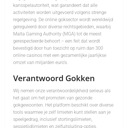
kansspelautoriteit, wat garandeert dat alle
activiteiten worden uitgevoerd volgens strenge
regelgeving. De online goksector wordt wereldwijd
gereguleerd door diverse rechtsgebieden, waarbij
Malta Gaming Authority (MGA) tot de meest
gerespecteerde behoort – een feit dat wordt
bevestigd door hun toezicht op ruim dan 300
online casinos met een gezamenlijke jaarlijkse
omzet van miljarden euro’s.
Verantwoord Gokken
Wij nemen onze verantwoordelijkheid serieus als
het gaat om het promoten van gezonde
gokgewoonten. Het platform beschikt over diverse
tools waarmee je zelf limieten kunt stellen aan je
speelgedrag, inclusief stortingslimieten,
sessietijdlimieten en zelfuitsluiting-opties.