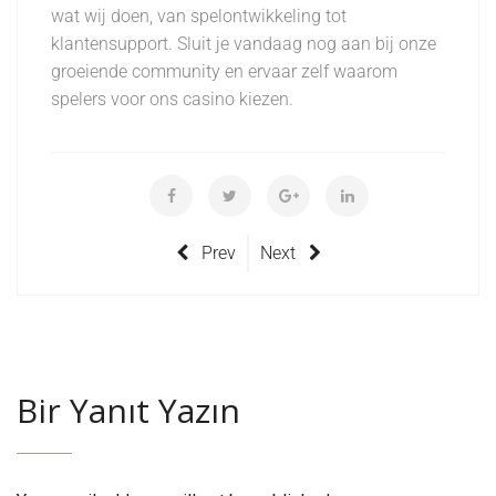
wat wij doen, van spelontwikkeling tot
klantensupport. Sluit je vandaag nog aan bij onze
groeiende community en ervaar zelf waarom
spelers voor ons casino kiezen.
Prev
Next
Bir Yanıt Yazın