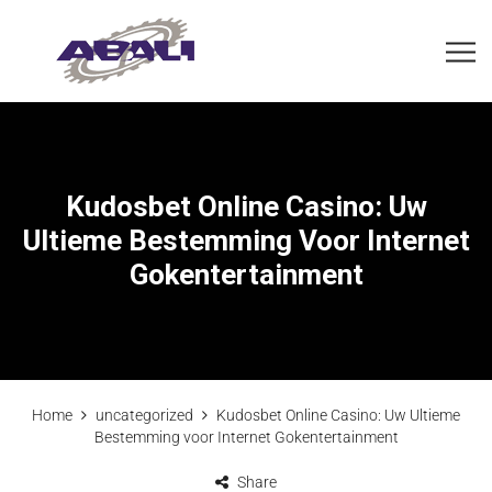
Kudosbet Online Casino: Uw
Ultieme Bestemming Voor Internet
Gokentertainment
Home
uncategorized
Kudosbet Online Casino: Uw Ultieme
Bestemming voor Internet Gokentertainment
Share