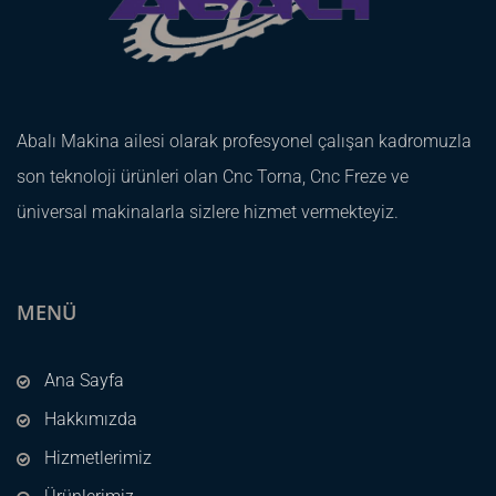
Abalı Makina ailesi olarak profesyonel çalışan kadromuzla
son teknoloji ürünleri olan Cnc Torna, Cnc Freze ve
üniversal makinalarla sizlere hizmet vermekteyiz.
MENÜ
Ana Sayfa
Hakkımızda
Hizmetlerimiz