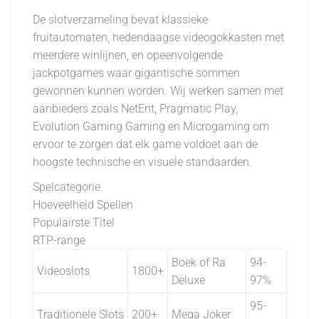
De slotverzameling bevat klassieke
fruitautomaten, hedendaagse videogokkasten met
meerdere winlijnen, en opeenvolgende
jackpotgames waar gigantische sommen
gewonnen kunnen worden. Wij werken samen met
aanbieders zoals NetEnt, Pragmatic Play,
Evolution Gaming Gaming en Microgaming om
ervoor te zorgen dat elk game voldoet aan de
hoogste technische en visuele standaarden.
Spelcategorie
Hoeveelheid Spellen
Populairste Titel
RTP-range
Boek of Ra
94-
Videoslots
1800+
Deluxe
97%
95-
Traditionele Slots
200+
Mega Joker