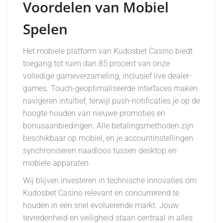
Voordelen van Mobiel
Spelen
Het mobiele platform van Kudosbet Casino biedt
toegang tot ruim dan 85 procent van onze
volledige gameverzameling, inclusief live dealer-
games. Touch-geoptimaliseerde interfaces maken
navigeren intuïtief, terwijl push-notificaties je op de
hoogte houden van nieuwe promoties en
bonusaanbiedingen. Alle betalingsmethoden zijn
beschikbaar op mobiel, en je accountinstellingen
synchroniseren naadloos tussen desktop en
mobiele apparaten.
Wij blijven investeren in technische innovaties om
Kudosbet Casino relevant en concurrerend te
houden in een snel evoluerende markt. Jouw
tevredenheid en veiligheid staan centraal in alles