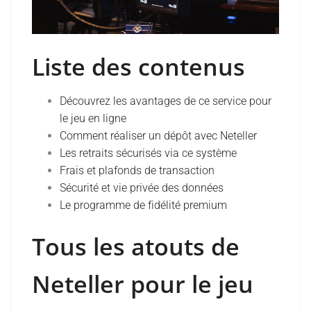
Liste des contenus
Découvrez les avantages de ce service pour
le jeu en ligne
Comment réaliser un dépôt avec Neteller
Les retraits sécurisés via ce système
Frais et plafonds de transaction
Sécurité et vie privée des données
Le programme de fidélité premium
Tous les atouts de
Neteller pour le jeu