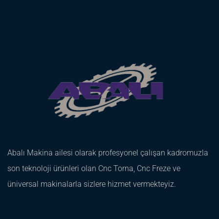
Abalı Makina ailesi olarak profesyonel çalışan kadromuzla
son teknoloji ürünleri olan Cnc Torna, Cnc Freze ve
üniversal makinalarla sizlere hizmet vermekteyiz.