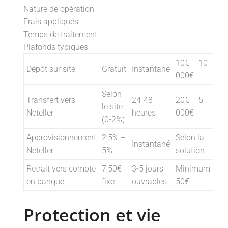
Nature de opération
Frais appliqués
Temps de traitement
Plafonds typiques
10€ – 10
Dépôt sur site
Gratuit
Instantané
000€
Selon
Transfert vers
24-48
20€ – 5
le site
Neteller
heures
000€
(0-2%)
Approvisionnement
2,5% –
Selon la
Instantané
Neteller
5%
solution
Retrait vers compte
7,50€
3-5 jours
Minimum
en banque
fixe
ouvrables
50€
Protection et vie