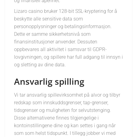
og finansiell åpenhet.
Lizaro casino bruker 128-bit SSL-kryptering for å
beskytte alle sensitive data som
personopplysninger og betalingsinformasjon.
Dette er samme sikkerhetsnivå som
finansinstitusjoner anvender. Dessuten
oppbevares all aktivitet i samsvar til GDPR-
lovgivningen, og spillere har full adgang til innsyn i
og sletting av dine data.
Ansvarlig spilling
Vi tar ansvarlig spillevirksomhet på alvor og tilbyr
redskap som innskuddsgrenser, tap-grenser,
tidsgrenser og muligheten for selvutstenging.
Disse alternativene finnes tilgjengelige i
kontoinstillingene dine og kan settes i gang når
som som helst tidspunkt. I tillegg jobber vi med