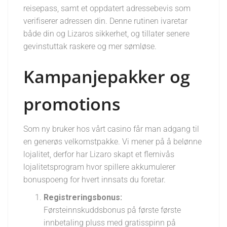
reisepass, samt et oppdatert adressebevis som
verifiserer adressen din. Denne rutinen ivaretar
både din og Lizaros sikkerhet, og tillater senere
gevinstuttak raskere og mer sømløse.
Kampanjepakker og
promotions
Som ny bruker hos vårt casino får man adgang til
en generøs velkomstpakke. Vi mener på å belønne
lojalitet, derfor har Lizaro skapt et flernivås
lojalitetsprogram hvor spillere akkumulerer
bonuspoeng for hvert innsats du foretar.
Registreringsbonus:
Førsteinnskuddsbonus på første første
innbetaling pluss med gratisspinn på