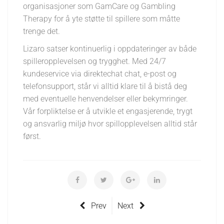
organisasjoner som GamCare og Gambling
Therapy for å yte støtte til spillere som måtte
trenge det.
Lizaro satser kontinuerlig i oppdateringer av både
spilleropplevelsen og trygghet. Med 24/7
kundeservice via direktechat chat, e-post og
telefonsupport, står vi alltid klare til å bistå deg
med eventuelle henvendelser eller bekymringer.
Vår forpliktelse er å utvikle et engasjerende, trygt
og ansvarlig miljø hvor spillopplevelsen alltid står
først.
Prev
Next