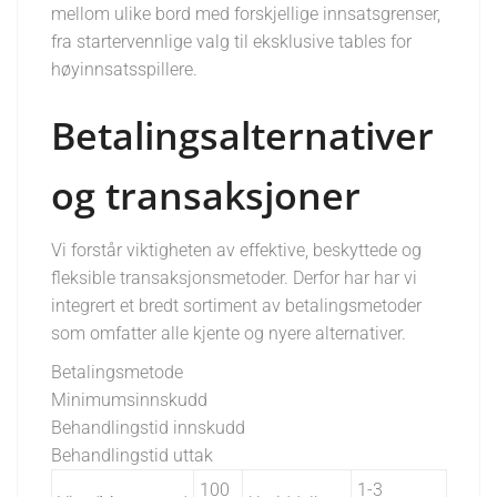
mellom ulike bord med forskjellige innsatsgrenser,
fra startervennlige valg til eksklusive tables for
høyinnsatsspillere.
Betalingsalternativer
og transaksjoner
Vi forstår viktigheten av effektive, beskyttede og
fleksible transaksjonsmetoder. Derfor har har vi
integrert et bredt sortiment av betalingsmetoder
som omfatter alle kjente og nyere alternativer.
Betalingsmetode
Minimumsinnskudd
Behandlingstid innskudd
Behandlingstid uttak
100
1-3