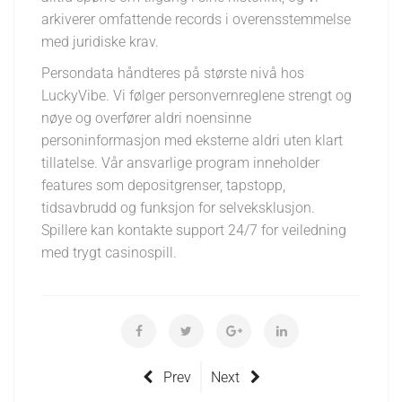
arkiverer omfattende records i overensstemmelse
med juridiske krav.
Persondata håndteres på største nivå hos
LuckyVibe. Vi følger personvernreglene strengt og
nøye og overfører aldri noensinne
personinformasjon med eksterne aldri uten klart
tillatelse. Vår ansvarlige program inneholder
features som depositgrenser, tapstopp,
tidsavbrudd og funksjon for selveksklusjon.
Spillere kan kontakte support 24/7 for veiledning
med trygt casinospill.
Prev
Next