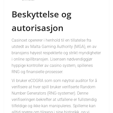
Beskyttelse og
autorisasjon
Casinoet opererer i henhold til en tillatelse fra
utstedt av Malta Gaming Authority (MGA), en av
bransjens høyest respekterte og strikt myndigheter
i online spillbransjen. Lisensen nødvendiggjør
hyppige kontroller av casino system, spillenes
RNG og finansielle prosesser.
Vi bruker eCOGRA som som nøytral auditor for å
verifisere at hver spill bruker verifiserte Random
Number Generators (RNG-systemer). Denne
verifiseringen bekrefter at utfallene er fullstendig
tilfeldige og ikke kan manipuleres. Spillerne kan
alltid spørre om tilgang i sine historikk, og vi