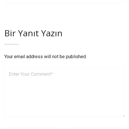
Bir Yanıt Yazın
Your email address will not be published.