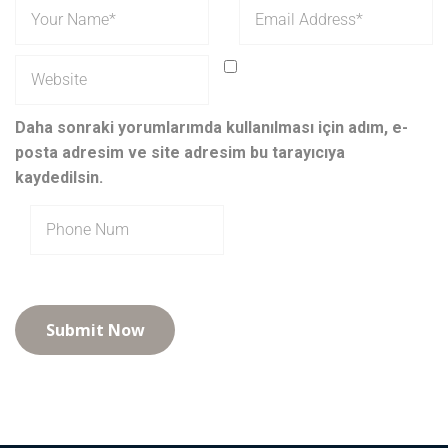
Daha sonraki yorumlarımda kullanılması için adım, e-
posta adresim ve site adresim bu tarayıcıya
kaydedilsin.