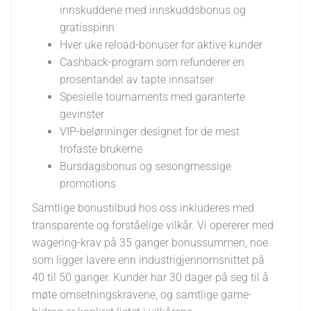
innskuddene med innskuddsbonus og
gratisspinn
Hver uke reload-bonuser for aktive kunder
Cashback-program som refunderer en
prosentandel av tapte innsatser
Spesielle tournaments med garanterte
gevinster
VIP-belønninger designet for de mest
trofaste brukerne
Bursdagsbonus og sesongmessige
promotions
Samtlige bonustilbud hos oss inkluderes med
transparente og forståelige vilkår. Vi opererer med
wagering-krav på 35 ganger bonussummen, noe
som ligger lavere enn industrigjennomsnittet på
40 til 50 ganger. Kunder har 30 dager på seg til å
møte omsetningskravene, og samtlige game-