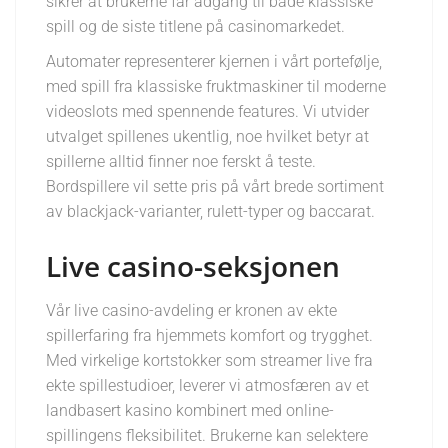
sikrer at brukerne får adgang til både klassiske
spill og de siste titlene på casinomarkedet.
Automater representerer kjernen i vårt portefølje,
med spill fra klassiske fruktmaskiner til moderne
videoslots med spennende features. Vi utvider
utvalget spillenes ukentlig, noe hvilket betyr at
spillerne alltid finner noe ferskt å teste.
Bordspillere vil sette pris på vårt brede sortiment
av blackjack-varianter, rulett-typer og baccarat.
Live casino-seksjonen
Vår live casino-avdeling er kronen av ekte
spillerfaring fra hjemmets komfort og trygghet.
Med virkelige kortstokker som streamer live fra
ekte spillestudioer, leverer vi atmosfæren av et
landbasert kasino kombinert med online-
spillingens fleksibilitet. Brukerne kan selektere