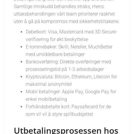
Samtlige innskudd behandles straks, mens
uttaksbehandlingen vårt team prioriterer raskhet
uten å gå på kompromiss med sikkerhetstiltakene.
Debetkort: Visa, Mastercard med 3D Secure-
verifisering for økt beskyttelse
E-lommebøker: Skrill, Neteller, MuchBetter
med umiddelbare betalinger
Bankoverføring: Direkte overføringer med
prosesseringstid på 1-3 arbeidsdager
Kryptovaluta: Bitcoin, Ethereum, Litecoin for
maksimal anonymitet
Mobil betalinger: Apple Pay, Google Pay for
enkel mobilbetaling
Forhåndsbetalte kort: Paysafecard for de
som vil vil å styre spillbudsjettet
Utbetalingsprosessen hos