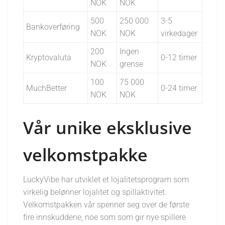
NOK
NOK
500
250 000
3-5
Bankoverføring
NOK
NOK
virkedager
200
Ingen
Kryptovaluta
0-12 timer
NOK
grense
100
75 000
MuchBetter
0-24 timer
NOK
NOK
Vår unike eksklusive
velkomstpakke
LuckyVibe har utviklet et lojalitetsprogram som
virkelig belønner lojalitet og spillaktivitet.
Velkomstpakken vår spenner seg over de første
fire innskuddene, noe som som gir nye spillere