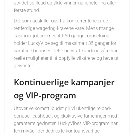
utvidet spilletid og økte vinnermuligheter fra aller
første stund.
Det som adskiller oss fra konkurrentene er de
rettferdige wagering-kravene våre. Mens mange
casinoer jobber med 40-50 ganger omsetning,
holder LuckyVibe seg til maksimalt 35 ganger for
samtlige bonuser. Dette betyr at kundene våre har
reelle muligheter til å oppfylle vilkårene og heve ut
gevinster.
Kontinuerlige kampanjer
og VIP-program
Utover velkomsttilbudet gir vi ukentlige reload-
bonuser, cashback og eksklusive turneringer med
garanterte gevinster. LuckyVibes VIP-program har
fem nivåer, der dedikerte kontoansvarlige,