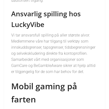
uautorisert tilgang.
Ansvarlig spilling hos
LuckyVibe
Vi tar ansvarsfull spilling på aller største alvor.
Medlemmene våre har tilgang til verktøy som
innskuddsgrenser, tapsgrenser, tidsbegrensninger
og selvekskludering direkte fra kontoprofilen.
Samarbeidet vårt med organisasjoner som
GamCare og BeGambleAware sikrer at hjelp alltid
er tilgjengelig for de som har behov for det.
Mobil gaming på
farten