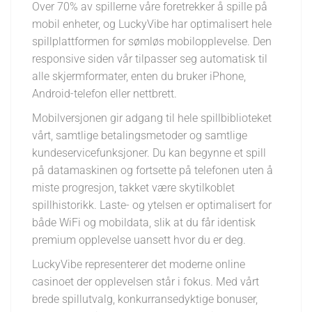
Over 70% av spillerne våre foretrekker å spille på
mobil enheter, og LuckyVibe har optimalisert hele
spillplattformen for sømløs mobilopplevelse. Den
responsive siden vår tilpasser seg automatisk til
alle skjermformater, enten du bruker iPhone,
Android-telefon eller nettbrett.
Mobilversjonen gir adgang til hele spillbiblioteket
vårt, samtlige betalingsmetoder og samtlige
kundeservicefunksjoner. Du kan begynne et spill
på datamaskinen og fortsette på telefonen uten å
miste progresjon, takket være skytilkoblet
spillhistorikk. Laste- og ytelsen er optimalisert for
både WiFi og mobildata, slik at du får identisk
premium opplevelse uansett hvor du er deg.
LuckyVibe representerer det moderne online
casinoet der opplevelsen står i fokus. Med vårt
brede spillutvalg, konkurransedyktige bonuser,