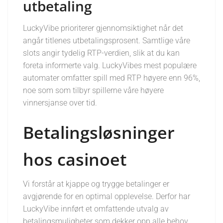
utbetaling
LuckyVibe prioriterer gjennomsiktighet når det
angår titlenes utbetalingsprosent. Samtlige våre
slots angir tydelig RTP-verdien, slik at du kan
foreta informerte valg. LuckyVibes mest populære
automater omfatter spill med RTP høyere enn 96%,
noe som som tilbyr spillerne våre høyere
vinnersjanse over tid.
Betalingsløsninger
hos casinoet
Vi forstår at kjappe og trygge betalinger er
avgjørende for en optimal opplevelse. Derfor har
LuckyVibe innført et omfattende utvalg av
betalingsmuligheter som dekker opp alle behov.