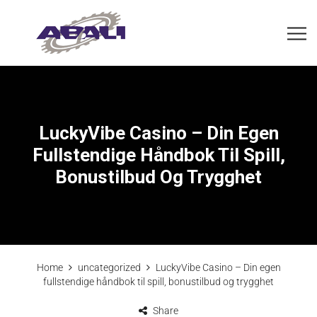
LuckyVibe Casino – Din Egen
Fullstendige Håndbok Til Spill,
Bonustilbud Og Trygghet
Home
uncategorized
LuckyVibe Casino – Din egen
fullstendige håndbok til spill, bonustilbud og trygghet
Share