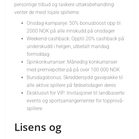
personlige tilbud og raskere uttaksbehandling
venter de mest lojale spillerne.
Onsdag-kampanje: 50% bonusboost opp til
2000 NOK på alle innskudd på onsdager
Weekend-cashback: Opptil 20% cashback på
underskudd i helgen, utbetalt mandag
formiddag
Spinkonkurranser: Månedlig konkurranser
med premiepotter på på over 100 000 NOK
Bursdagsbonus: Skreddersydd gavepakke til
alle aktive spillere på fødselsdagen deres
Eksklusivt for VIP: Invitasjoner til landbaserte
events og sportsarrangementer for toppnivå-
spillere
Lisens og