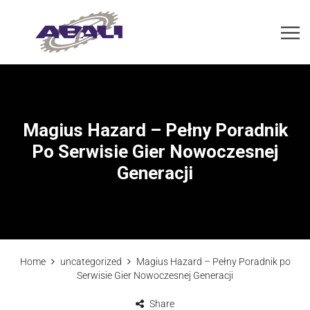
Magius Hazard – Pełny Poradnik
Po Serwisie Gier Nowoczesnej
Generacji
Home
uncategorized
Magius Hazard – Pełny Poradnik po
Serwisie Gier Nowoczesnej Generacji
Share