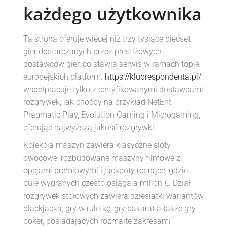
każdego użytkownika
Ta strona oferuje więcej niż trzy tysiące pięćset
gier dostarczanych przez prestiżowych
dostawców gier, co stawia serwis w ramach topie
europejskich platform.
https://klubrespondenta.pl/
współpracuje tylko z certyfikowanymi dostawcami
rozgrywek, jak choćby na przykład NetEnt,
Pragmatic Play, Evolution Gaming i Microgaming,
oferując najwyższą jakość rozgrywki.
Kolekcja maszyn zawiera klasyczne sloty
owocowe, rozbudowane maszyny filmowe z
opcjami premiowymi i jackpoty rosnące, gdzie
pule wygranych często osiągają milion €. Dział
rozgrywek stołowych zawiera dziesiątki wariantów
blackjacka, gry w ruletkę, gry bakarat a także gry
poker, posiadających rozmaite zakresami