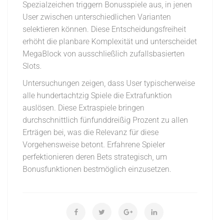
Spezialzeichen triggern Bonusspiele aus, in jenen
User zwischen unterschiedlichen Varianten
selektieren können. Diese Entscheidungsfreiheit
erhöht die planbare Komplexität und unterscheidet
MegaBlock von ausschließlich zufallsbasierten
Slots.
Untersuchungen zeigen, dass User typischerweise
alle hundertachtzig Spiele die Extrafunktion
auslösen. Diese Extraspiele bringen
durchschnittlich fünfunddreißig Prozent zu allen
Erträgen bei, was die Relevanz für diese
Vorgehensweise betont. Erfahrene Spieler
perfektionieren deren Bets strategisch, um
Bonusfunktionen bestmöglich einzusetzen.