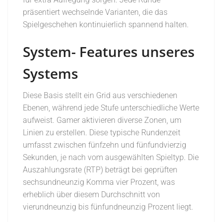
präsentiert wechselnde Varianten, die das
Spielgeschehen kontinuierlich spannend halten.
System- Features unseres
Systems
Diese Basis stellt ein Grid aus verschiedenen
Ebenen, während jede Stufe unterschiedliche Werte
aufweist. Gamer aktivieren diverse Zonen, um
Linien zu erstellen. Diese typische Rundenzeit
umfasst zwischen fünfzehn und fünfundvierzig
Sekunden, je nach vom ausgewählten Spieltyp. Die
Auszahlungsrate (RTP) beträgt bei geprüften
sechsundneunzig Komma vier Prozent, was
erheblich über diesem Durchschnitt von
vierundneunzig bis fünfundneunzig Prozent liegt.