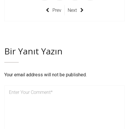
Prev
Next
Bir Yanıt Yazın
Your email address will not be published.