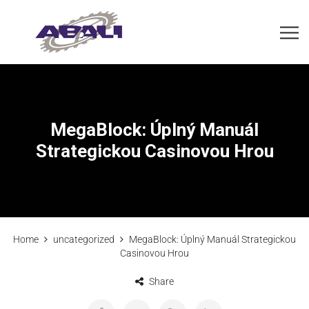
MegaBlock: Úplný Manuál
Strategickou Casinovou Hrou
Home
uncategorized
MegaBlock: Úplný Manuál Strategickou
Casinovou Hrou
Share