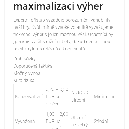
maximalizaci výher
Expertní přístup vyžaduje porozumění variability
naší hry. Kvůli mírně vysoké volatilitě vyvažujeme
frekvenci výher s jejich možnou výší. Účastníci by
должны začít s nižšími bety, dokud nedostanou
pocit k rytmus řetězců a koeficientů.
Druh sázky
Doporučená taktika
Možný výnos
Míra rizika
0,20 – 0,50
Nízký až
Konzervativní
EUR per
Minimální
střední
otočení
1,00 – 2,00
Střední
Vyvážená
EUR на
Střední
až velký
otočení