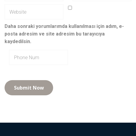
Daha sonraki yorumlarımda kullanılması için adım, e-
posta adresim ve site adresim bu tarayıcıya
kaydedilsin.