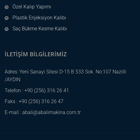
Özel Kalıp Yapımı
Plastik Enjeksiyon Kalıbı
Saç Bükme Kesme Kalıbı
İLETIŞIM BILGILERIMIZ
Adres: Yeni Sanayi Sitesi D-15 B 533 Sok. No:107 Nazilli
/AYDIN
Telefon : +90 (256) 316 26 41
Faks : +90 (256) 316 26 47
E-mail : abali@abalimakina.com.tr