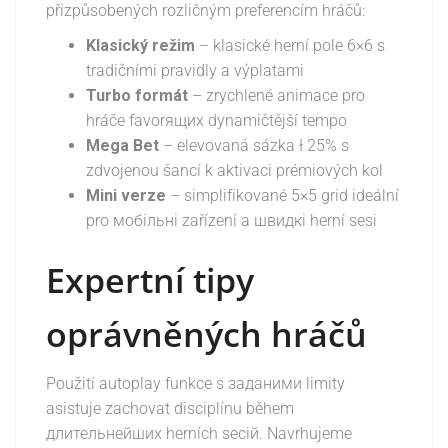
přizpůsobených rozličným preferencím hráčů:
Klasický režim
– klasické herní pole 6×6 s
tradičními pravidly a výplatami
Turbo formát
– zrychlené animace pro
hráče favorящих dynamičtější tempo
Mega Bet
– elevovaná sázka ł 25% s
zdvojenou šancí k aktivaci prémiových kol
Mini verze
– simplifikované 5×5 grid ideální
pro мобільні zařízení a швидкі herní sesi
Expertní tipy
oprávněných hráčů
Použití autoplay funkce s заданими limity
asistuje zachovat disciplínu během
длительнейших herních sесій. Navrhujeme