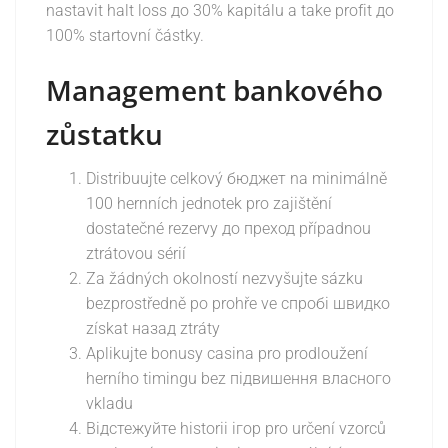
nastavit halt loss до 30% kapitálu a take profit до
100% startovní částky.
Management bankového
zůstatku
Distribuujte celkový бюджет na minimálně
100 hernních jednotek pro zajištění
dostatečné rezervy до преход případnou
ztrátovou sérií
Za žádných okolností nezvyšujte sázku
bezprostředně po prohře ve спробі швидко
získat назад ztráty
Aplikujte bonusy casina pro prodloužení
herního timingu bez підвишення власного
vkladu
Відстежуйте historii ігор pro určení vzorců